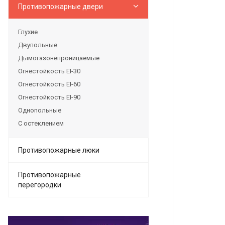
Противопожарные двери
Глухие
Двупольные
Дымогазонепроницаемые
Огнестойкость EI-30
Огнестойкость EI-60
Огнестойкость EI-90
Однопольные
С остеклением
Противопожарные люки
Противопожарные
перегородки