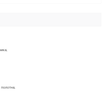
чика;
 полотна;