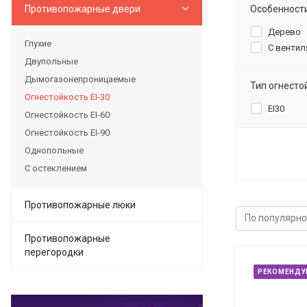
Противопожарные двери
Особенност
Дерево
Глухие
С вентил
Двупольные
Дымогазонепроницаемые
Тип огнесто
Огнестойкость EI-30
EI30
Огнестойкость EI-60
Огнестойкость EI-90
Однопольные
С остеклением
Противопожарные люки
Противопожарные
перегородки
РЕКОМЕНДУ