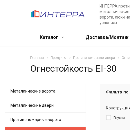
ИНТЕРРА прот
металлические 
ворота, люки н
условиях
Каталог
Доставка/Монтаж
Главная
Продукты
Противопожарные двери
Огне
Огнестойкость EI-30
Металлические ворота
Фильтр по
Металлические двери
Конструкци
Глухая
Противопожарные ворота