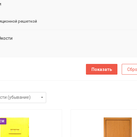
и
яционной решеткой
йкости
Сбро
ЕМ