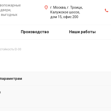
ивопожарные
г. Москва, г. Троицк,
двери,
Калужское шоссе,
а выгодных
дом 15, офис 200
Производство
Наши работы
стойкость EI-30
 параметрам
я