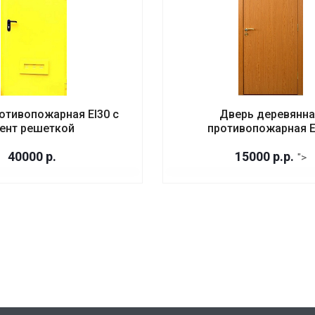
отивопожарная EI30 с
Дверь деревянн
ент решеткой
противопожарная E
40000
р.
15000
р.
р.
">