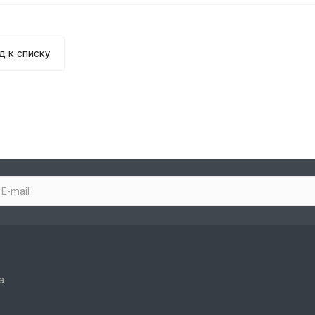
д к списку
а