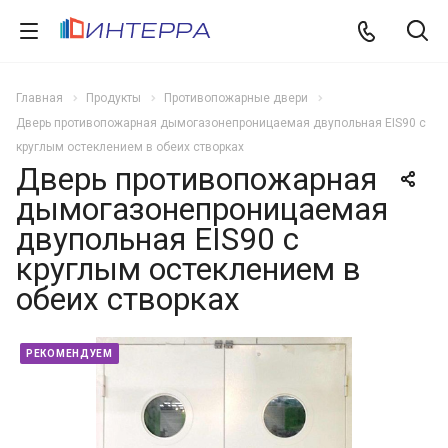
Главная
Продукты
Противопожарные двери
Дверь противопожарная дымогазонепроницаемая двупольная EIS90 с
круглым остеклением в обеих створках
Дверь противопожарная
дымогазонепроницаемая
двупольная EIS90 с
круглым остеклением в
обеих створках
РЕКОМЕНДУЕМ