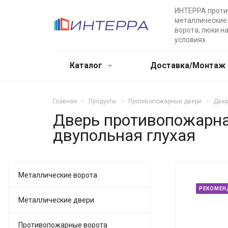
ИНТЕРРА прот
металлические 
ворота, люки н
условиях
Каталог
Доставка/Монтаж
Главная
Продукты
Противопожарные двери
Двер
Дверь противопожарна
двупольная глухая
Металлические ворота
РЕКОМЕН
Металлические двери
Противопожарные ворота