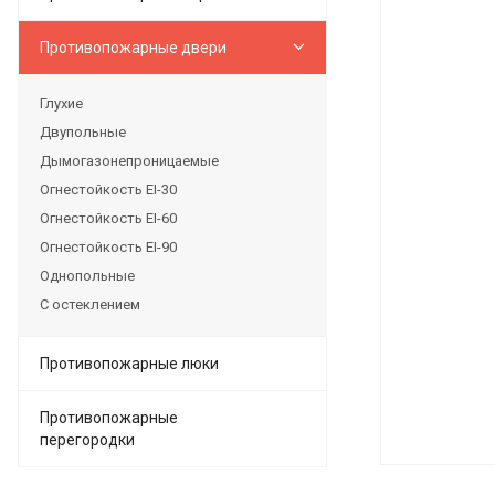
Противопожарные двери
Глухие
Двупольные
Дымогазонепроницаемые
Огнестойкость EI-30
Огнестойкость EI-60
Огнестойкость EI-90
Однопольные
С остеклением
Противопожарные люки
Противопожарные
перегородки