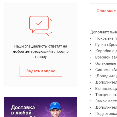
Описание
Дополнительна
• Покрытие по
• Ручка «Хром
Наши специалисты ответят на
• Коробка с д
любой интересующий вопрос по
товару
• Врезной зам
• Остекление 
• Система «Ан
Задать вопрос
• Доводчик дл
• Дополнител
• Выпадающий
• Толщина стал
• Замок-верт
• Дополнитель
• Подготовка 