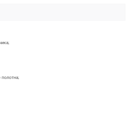
чика;
 полотна;