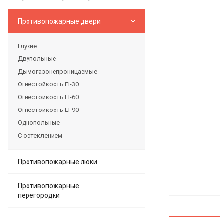
Противопожарные двери
Глухие
Двупольные
Дымогазонепроницаемые
Огнестойкость EI-30
Огнестойкость EI-60
Огнестойкость EI-90
Однопольные
С остеклением
Противопожарные люки
Противопожарные
перегородки