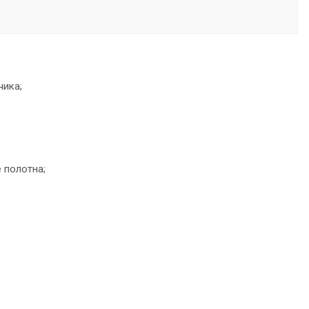
чика;
 полотна;