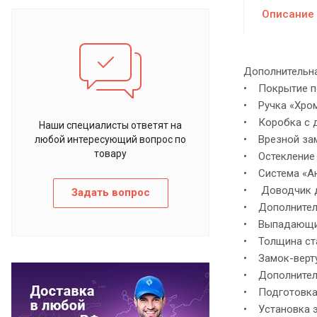
Описание
Дополнительна
• Покрытие по
• Ручка «Хром
• Коробка с д
Наши специалисты ответят на
• Врезной зам
любой интересующий вопрос по
товару
• Остекление 
• Система «Ан
• Доводчик дл
Задать вопрос
• Дополнител
• Выпадающий
• Толщина стал
• Замок-верт
• Дополнитель
• Подготовка 
• Установка э