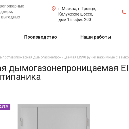
ивопожарные
г. Москва, г. Троицк,
двери,
Калужское шоссе,
а выгодных
дом 15, офис 200
Производство
Наши работы
ь противопожарная дымогазонепроницаемая EIS90 ручки нажимные с замко
я дымогазонепроницаемая EI
нтипаника
ДУЕМ