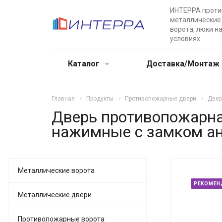
ИНТЕРРА прот
металлические 
ворота, люки н
условиях
Каталог
Доставка/Монтаж
Главная
Продукты
Противопожарные двери
Двер
Дверь противопожарна
нажимные с замком а
Металлические ворота
РЕКОМЕН
Металлические двери
Противопожарные ворота