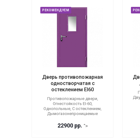
РЕКОМЕНДУЕМ
РЕ
Дверь противопожарная
Дв
одностворчатая с
остеклением EI60
П
Дву
Противопожарные двери,
Огнестойкость EI-60,
Однопольные, С остеклением,
Дымогазонепроницаемые
22900 р
р.
">