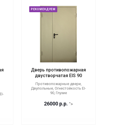
РЕКОМЕНДУЕМ
ая
Дверь противопожарная
двустворчатая EIS 90
Противопожарные двери,
Двупольные, Огнестойкость EI-
90, Глухие
I-
26000
р.
р.
">