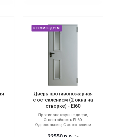
РЕКОМЕНДУЕМ
ая
Дверь противопожарная
с остеклением (2 окна на
створке) - EI60
Противопожарные двери,
Огнестойкость EI-60,
Однопольные, С остеклением
22550
р.
р.
">