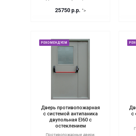
25750
р.
р.
">
РЕКОМЕНДУЕМ
РЕ
Дверь противопожарная
Дв
с системой антипаника
с
двупольная EI60 с
остеклением
П
Противопожарные двери,