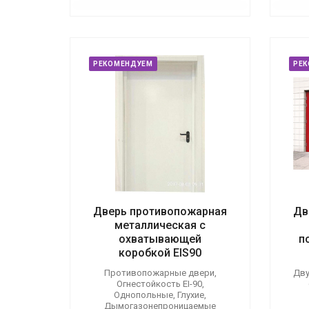
РЕКОМЕНДУЕМ
РЕ
Дверь противопожарная
Дв
металлическая с
охватывающей
п
коробкой EIS90
Противопожарные двери,
Дву
Огнестойкость EI-90,
Однопольные, Глухие,
Дымогазонепроницаемые