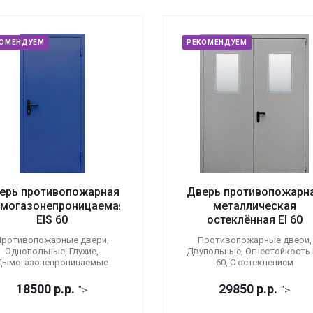
КОМЕНДУЕМ
РЕКОМЕНДУЕМ
ерь противопожарная
Дверь противопожарн
могазонепроницаемая
металлическая
EIS 60
остеклённая EI 60
ротивопожарные двери,
Противопожарные двери,
Однопольные, Глухие,
Двупольные, Огнестойкость E
Дымогазонепроницаемые
60, С остеклением
18500
р.
р.
29850
р.
р.
">
">