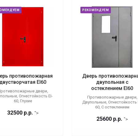
КОМЕНДУЕМ
РЕКОМЕНДУЕМ
ерь противопожарная
Дверь противопожарн
двустворчатая EI60
двупольная с
остеклением EI60
ротивопожарные двери,
польные, Огнестойкость EI-
Противопожарные двери,
60, Глухие
Двупольные, Огнестойкость E
60, С остеклением
32500
р.
р.
">
25600
р.
р.
">