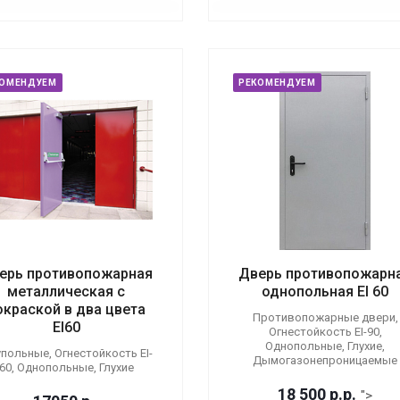
КОМЕНДУЕМ
РЕКОМЕНДУЕМ
ерь противопожарная
Дверь противопожарн
металлическая с
однопольная EI 60
окраской в два цвета
Противопожарные двери,
EI60
Огнестойкость EI-90,
Однопольные, Глухие,
польные, Огнестойкость EI-
Дымогазонепроницаемые
60, Однопольные, Глухие
18 500
р.
р.
">