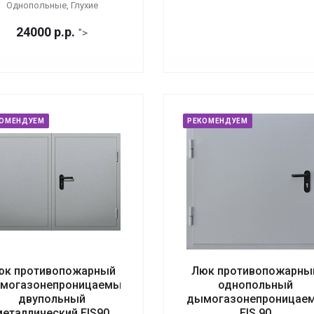
Однопольные, Глухие
24000
р.
р.
">
КОМЕНДУЕМ
РЕКОМЕНДУЕМ
юк противопожарный
Люк противопожарны
могазонепроницаемый
однопольный
двупольный
дымогазонепроницае
металлический EIS90
EIS 90