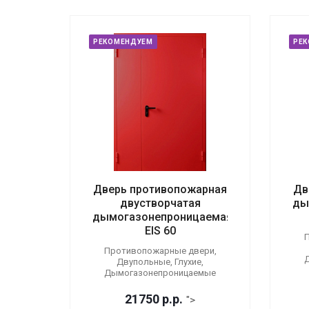
РЕКОМЕНДУЕМ
РЕ
Дверь противопожарная
Дв
двустворчатая
ды
дымогазонепроницаемая
EIS 60
П
Противопожарные двери,
Двупольные, Глухие,
Дымогазонепроницаемые
21750
р.
р.
">