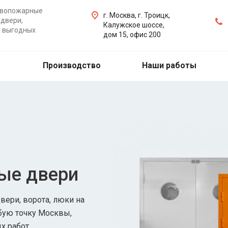
ивопожарные
г. Москва, г. Троицк,
двери,
Калужское шоссе,
а выгодных
дом 15, офис 200
Производство
Наши работы
ые двери
ери, ворота, люки на
бую точку Москвы,
х работ.