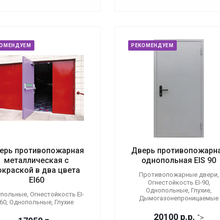
КОМЕНДУЕМ
РЕКОМЕНДУЕМ
ерь противопожарная
Дверь противопожарн
металлическая с
однопольная EIS 90
окраской в два цвета
Противопожарные двери,
EI60
Огнестойкость EI-90,
Однопольные, Глухие,
польные, Огнестойкость EI-
Дымогазонепроницаемые
60, Однопольные, Глухие
20100
р.
р.
">