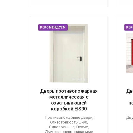
РЕКОМЕНДУЕМ
РЕ
Дверь противопожарная
Дв
металлическая с
охватывающей
п
коробкой EIS90
Противопожарные двери,
Дву
Огнестойкость EI-90,
Однопольные, Глухие,
Дымогазонепроницаемые