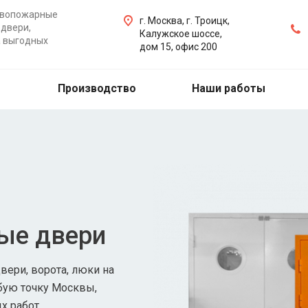
ивопожарные
г. Москва, г. Троицк,
двери,
Калужское шоссе,
а выгодных
дом 15, офис 200
Производство
Наши работы
ые двери
ери, ворота, люки на
бую точку Москвы,
х работ.