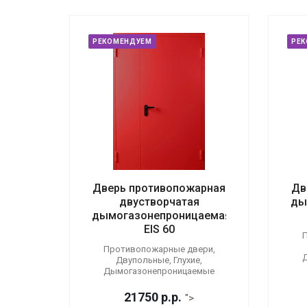
РЕКОМЕНДУЕМ
РЕ
Дверь противопожарная
Дв
двустворчатая
ды
дымогазонепроницаемая
EIS 60
П
Противопожарные двери,
Двупольные, Глухие,
Дымогазонепроницаемые
21750
р.
р.
">