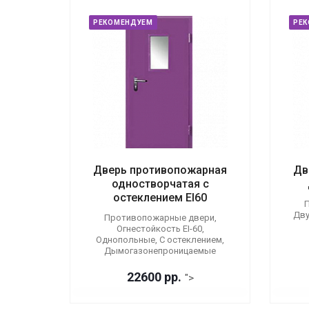
РЕКОМЕНДУЕМ
РЕ
Дверь противопожарная
Дв
одностворчатая с
остеклением EI60
П
Дву
Противопожарные двери,
Огнестойкость EI-60,
Однопольные, С остеклением,
Дымогазонепроницаемые
22600 р
р.
">