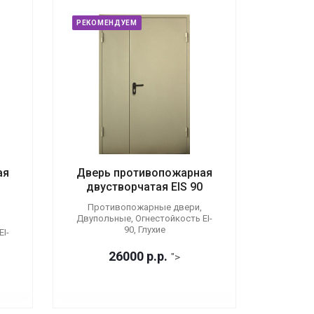
РЕКОМЕНДУЕМ
ая
Дверь противопожарная
двустворчатая EIS 90
Противопожарные двери,
Двупольные, Огнестойкость EI-
90, Глухие
I-
26000
р.
р.
">