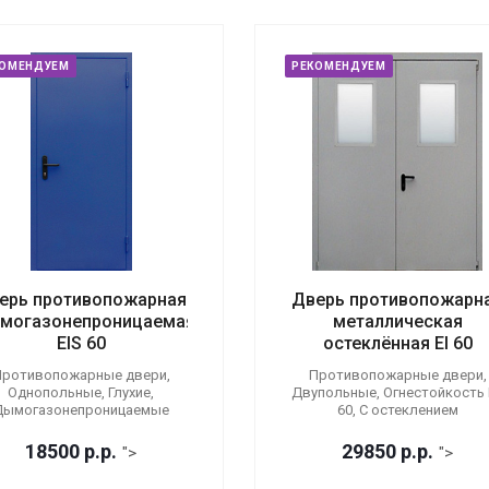
КОМЕНДУЕМ
РЕКОМЕНДУЕМ
ерь противопожарная
Дверь противопожарн
могазонепроницаемая
металлическая
EIS 60
остеклённая EI 60
ротивопожарные двери,
Противопожарные двери,
Однопольные, Глухие,
Двупольные, Огнестойкость E
Дымогазонепроницаемые
60, С остеклением
18500
р.
р.
29850
р.
р.
">
">