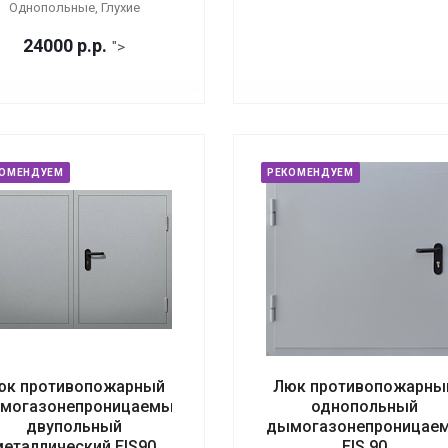
Однопольные, Глухие
24000
р.
р.
">
КОМЕНДУЕМ
РЕКОМЕНДУЕМ
юк противопожарный
Люк противопожарны
могазонепроницаемый
однопольный
двупольный
дымогазонепроницае
металлический EIS90
EIS 90