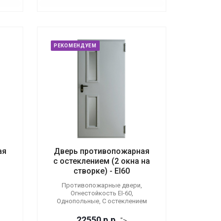
РЕКОМЕНДУЕМ
ая
Дверь противопожарная
с остеклением (2 окна на
створке) - EI60
Противопожарные двери,
Огнестойкость EI-60,
Однопольные, С остеклением
22550
р.
р.
">