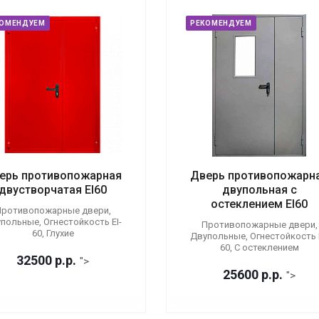
КОМЕНДУЕМ
РЕКОМЕНДУЕМ
ерь противопожарная
Дверь противопожарн
двустворчатая EI60
двупольная с
остеклением EI60
ротивопожарные двери,
польные, Огнестойкость EI-
Противопожарные двери,
60, Глухие
Двупольные, Огнестойкость E
60, С остеклением
32500
р.
р.
">
25600
р.
р.
">