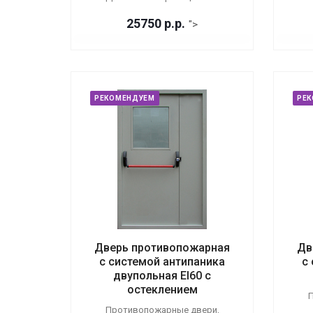
25750
р.
р.
">
РЕКОМЕНДУЕМ
РЕ
Дверь противопожарная
Дв
с системой антипаника
с
двупольная EI60 с
остеклением
П
Противопожарные двери,