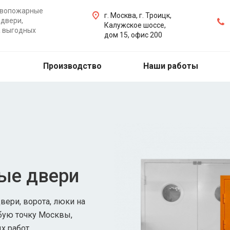
ивопожарные
г. Москва, г. Троицк,
двери,
Калужское шоссе,
а выгодных
дом 15, офис 200
Производство
Наши работы
ые двери
ери, ворота, люки на
бую точку Москвы,
х работ.