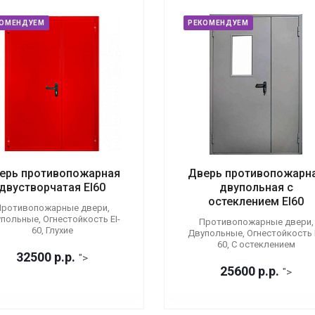
КОМЕНДУЕМ
РЕКОМЕНДУЕМ
ерь противопожарная
Дверь противопожарн
двустворчатая EI60
двупольная с
остеклением EI60
ротивопожарные двери,
польные, Огнестойкость EI-
Противопожарные двери,
60, Глухие
Двупольные, Огнестойкость E
60, С остеклением
32500
р.
р.
">
25600
р.
р.
">