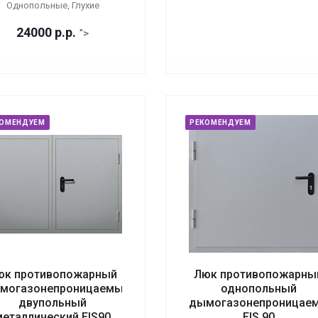
Однопольные, Глухие
24000
р.
р.
">
КОМЕНДУЕМ
РЕКОМЕНДУЕМ
юк противопожарный
Люк противопожарны
могазонепроницаемый
однопольный
двупольный
дымогазонепроницае
металлический EIS90
EIS 90