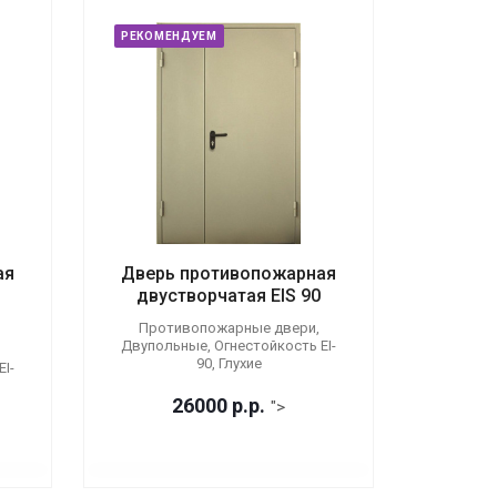
РЕКОМЕНДУЕМ
ая
Дверь противопожарная
двустворчатая EIS 90
Противопожарные двери,
Двупольные, Огнестойкость EI-
90, Глухие
I-
26000
р.
р.
">