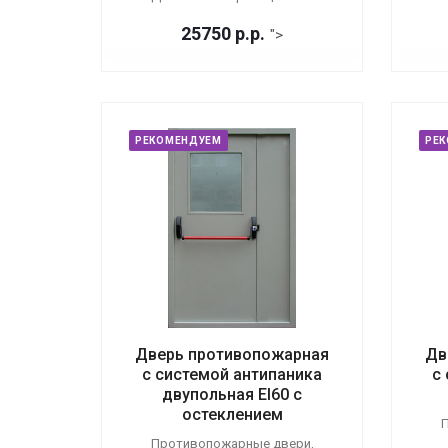
25750
р.
р.
">
РЕКОМЕНДУЕМ
РЕ
Дверь противопожарная
Дв
с системой антипаника
с
двупольная EI60 с
остеклением
П
Противопожарные двери,