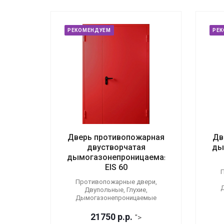
РЕКОМЕНДУЕМ
РЕ
Дверь противопожарная
Дв
двустворчатая
ды
дымогазонепроницаемая
EIS 60
П
Противопожарные двери,
Двупольные, Глухие,
Дымогазонепроницаемые
21750
р.
р.
">