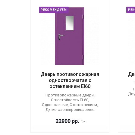
РЕКОМЕНДУЕМ
РЕ
Дверь противопожарная
Дв
одностворчатая с
остеклением EI60
П
Дву
Противопожарные двери,
Огнестойкость EI-60,
Однопольные, С остеклением,
Дымогазонепроницаемые
22900 р
р.
">