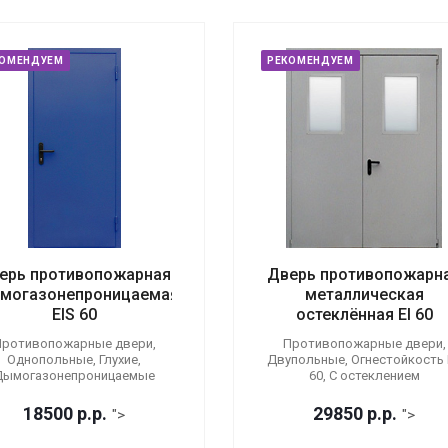
КОМЕНДУЕМ
РЕКОМЕНДУЕМ
ерь противопожарная
Дверь противопожарн
могазонепроницаемая
металлическая
EIS 60
остеклённая EI 60
ротивопожарные двери,
Противопожарные двери,
Однопольные, Глухие,
Двупольные, Огнестойкость E
Дымогазонепроницаемые
60, С остеклением
18500
р.
р.
29850
р.
р.
">
">