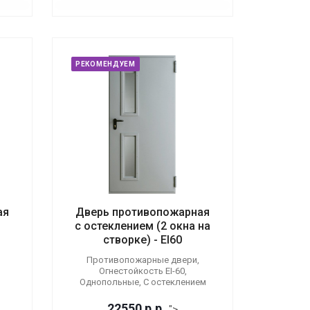
РЕКОМЕНДУЕМ
ая
Дверь противопожарная
с остеклением (2 окна на
створке) - EI60
Противопожарные двери,
Огнестойкость EI-60,
Однопольные, С остеклением
22550
р.
р.
">