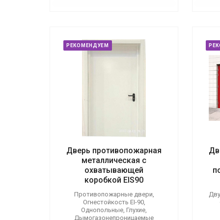
РЕКОМЕНДУЕМ
РЕ
Дверь противопожарная
Дв
металлическая с
охватывающей
п
коробкой EIS90
Противопожарные двери,
Дву
Огнестойкость EI-90,
Однопольные, Глухие,
Дымогазонепроницаемые