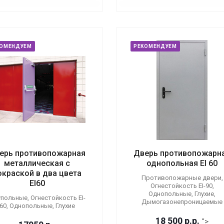
КОМЕНДУЕМ
РЕКОМЕНДУЕМ
ерь противопожарная
Дверь противопожарн
металлическая с
однопольная EI 60
окраской в два цвета
Противопожарные двери,
EI60
Огнестойкость EI-90,
Однопольные, Глухие,
польные, Огнестойкость EI-
Дымогазонепроницаемые
60, Однопольные, Глухие
18 500
р.
р.
">