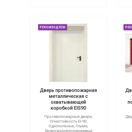
РЕКОМЕНДУЕМ
РЕ
Дверь противопожарная
Дв
металлическая с
охватывающей
п
коробкой EIS90
Противопожарные двери,
Дву
Огнестойкость EI-90,
Однопольные, Глухие,
Дымогазонепроницаемые