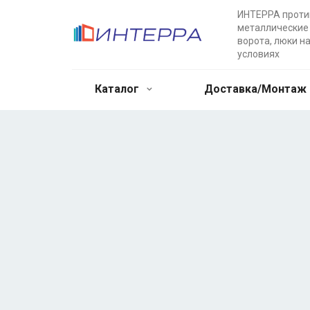
ИНТЕРРА прот
металлические 
ворота, люки н
условиях
Каталог
Доставка/Монтаж
Двупольные
противопожарн
Противопожарные металлические дв
выгодных условиях. Доставка в лю
возможность заказа дополнительны