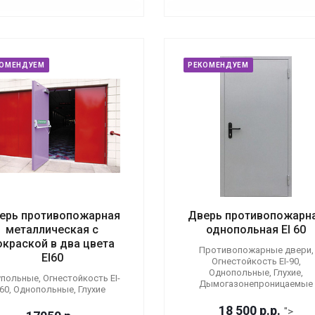
КОМЕНДУЕМ
РЕКОМЕНДУЕМ
ерь противопожарная
Дверь противопожарн
металлическая с
однопольная EI 60
окраской в два цвета
Противопожарные двери,
EI60
Огнестойкость EI-90,
Однопольные, Глухие,
польные, Огнестойкость EI-
Дымогазонепроницаемые
60, Однопольные, Глухие
18 500
р.
р.
">