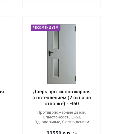
РЕКОМЕНДУЕМ
ая
Дверь противопожарная
с остеклением (2 окна на
створке) - EI60
Противопожарные двери,
Огнестойкость EI-60,
Однопольные, С остеклением
22550
р.
р.
">