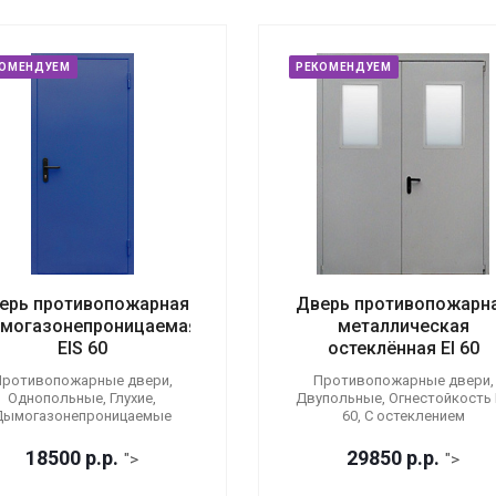
КОМЕНДУЕМ
РЕКОМЕНДУЕМ
ерь противопожарная
Дверь противопожарн
могазонепроницаемая
металлическая
EIS 60
остеклённая EI 60
ротивопожарные двери,
Противопожарные двери,
Однопольные, Глухие,
Двупольные, Огнестойкость E
Дымогазонепроницаемые
60, С остеклением
18500
р.
р.
29850
р.
р.
">
">