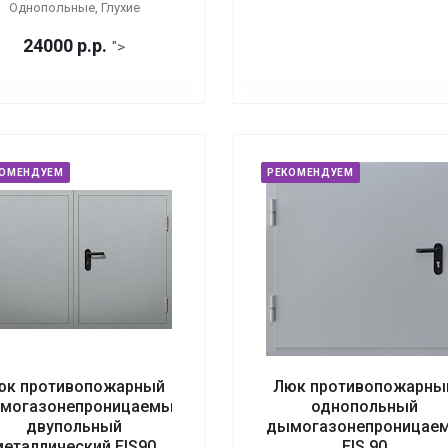
Однопольные, Глухие
24000
р.
р.
">
КОМЕНДУЕМ
РЕКОМЕНДУЕМ
юк противопожарный
Люк противопожарны
могазонепроницаемый
однопольный
двупольный
дымогазонепроницае
металлический EIS90
EIS 90