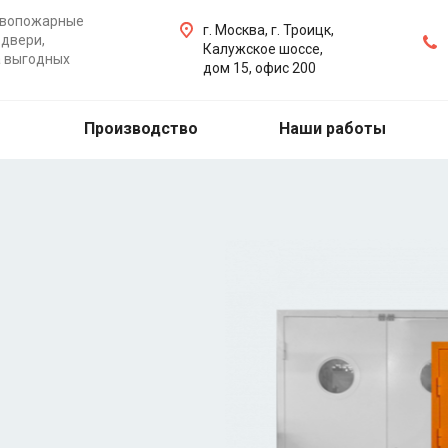
ивопожарные
г. Москва, г. Троицк,
двери,
Калужское шоссе,
а выгодных
дом 15, офис 200
Производство
Наши работы
ые двери
ери, ворота, люки на
бую точку Москвы,
х работ.