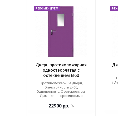
РЕКОМЕНДУЕМ
РЕ
Дверь противопожарная
Дв
одностворчатая с
остеклением EI60
П
Дву
Противопожарные двери,
Огнестойкость EI-60,
Однопольные, С остеклением,
Дымогазонепроницаемые
22900 р
р.
">