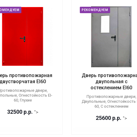
КОМЕНДУЕМ
РЕКОМЕНДУЕМ
ерь противопожарная
Дверь противопожарн
двустворчатая EI60
двупольная с
остеклением EI60
ротивопожарные двери,
польные, Огнестойкость EI-
Противопожарные двери,
60, Глухие
Двупольные, Огнестойкость E
60, С остеклением
32500
р.
р.
">
25600
р.
р.
">