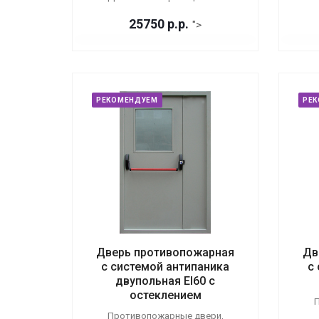
25750
р.
р.
">
РЕКОМЕНДУЕМ
РЕ
Дверь противопожарная
Дв
с системой антипаника
с
двупольная EI60 с
остеклением
П
Противопожарные двери,