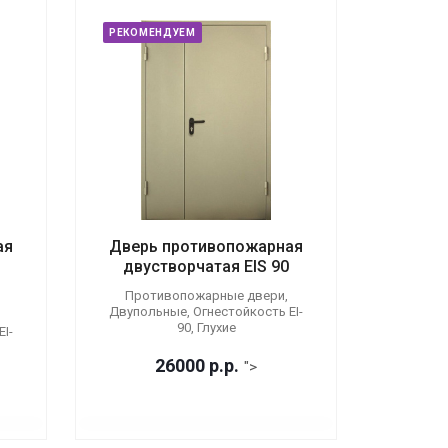
РЕКОМЕНДУЕМ
ая
Дверь противопожарная
двустворчатая EIS 90
Противопожарные двери,
Двупольные, Огнестойкость EI-
90, Глухие
I-
26000
р.
р.
">