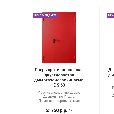
РЕКОМЕНДУЕМ
РЕ
Дверь противопожарная
Дв
двустворчатая
ды
дымогазонепроницаемая
EIS 60
П
Противопожарные двери,
Двупольные, Глухие,
Дымогазонепроницаемые
21750
р.
р.
">