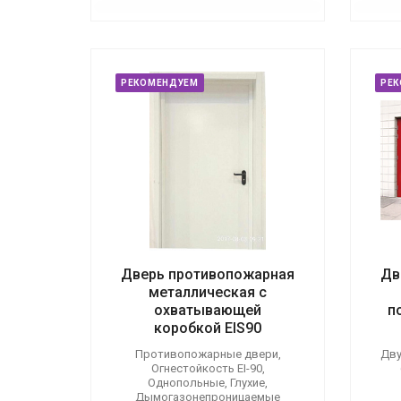
РЕКОМЕНДУЕМ
РЕ
Дверь противопожарная
Дв
металлическая с
охватывающей
п
коробкой EIS90
Противопожарные двери,
Дву
Огнестойкость EI-90,
Однопольные, Глухие,
Дымогазонепроницаемые