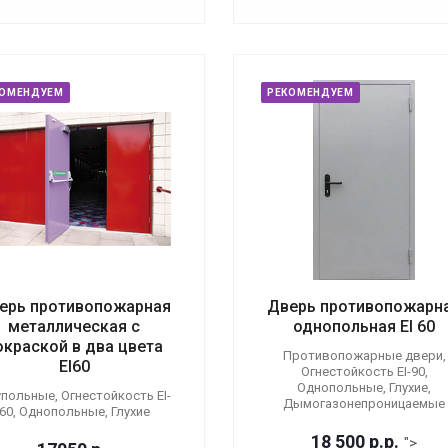
КОМЕНДУЕМ
РЕКОМЕНДУЕМ
ерь противопожарная
Дверь противопожарн
металлическая с
однопольная EI 60
окраской в два цвета
Противопожарные двери,
EI60
Огнестойкость EI-90,
Однопольные, Глухие,
польные, Огнестойкость EI-
Дымогазонепроницаемые
60, Однопольные, Глухие
18 500
р.
р.
">