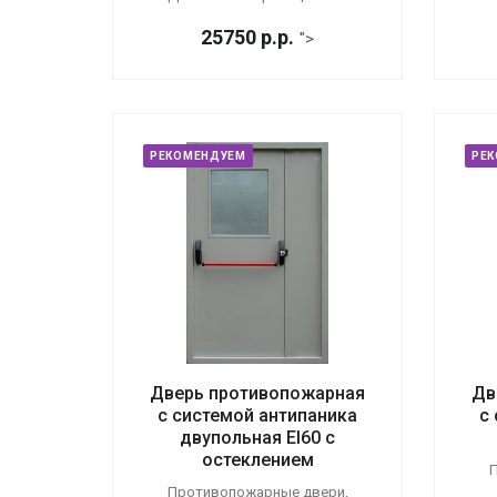
25750
р.
р.
">
РЕКОМЕНДУЕМ
РЕ
Дверь противопожарная
Дв
с системой антипаника
с
двупольная EI60 с
остеклением
П
Противопожарные двери,