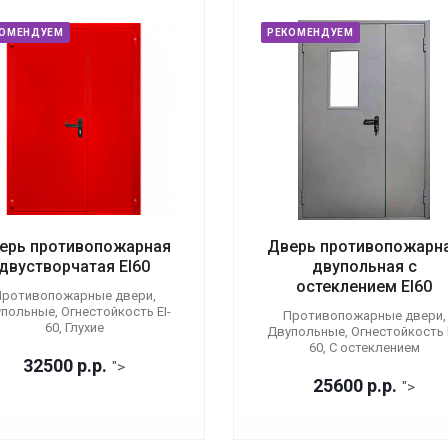
КОМЕНДУЕМ
РЕКОМЕНДУЕМ
ерь противопожарная
Дверь противопожарн
двустворчатая EI60
двупольная с
остеклением EI60
ротивопожарные двери,
польные, Огнестойкость EI-
Противопожарные двери,
60, Глухие
Двупольные, Огнестойкость E
60, С остеклением
32500
р.
р.
">
25600
р.
р.
">