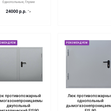
Однопольные, Глухие
24000
р.
р.
">
КОМЕНДУЕМ
РЕКОМЕНДУЕМ
юк противопожарный
Люк противопожарны
могазонепроницаемый
однопольный
двупольный
дымогазонепроницае
металлический EIS90
EIS 90