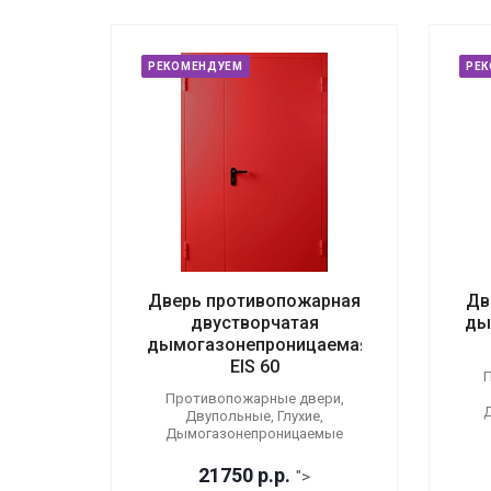
РЕКОМЕНДУЕМ
РЕ
Дверь противопожарная
Дв
двустворчатая
ды
дымогазонепроницаемая
EIS 60
П
Противопожарные двери,
Двупольные, Глухие,
Дымогазонепроницаемые
21750
р.
р.
">