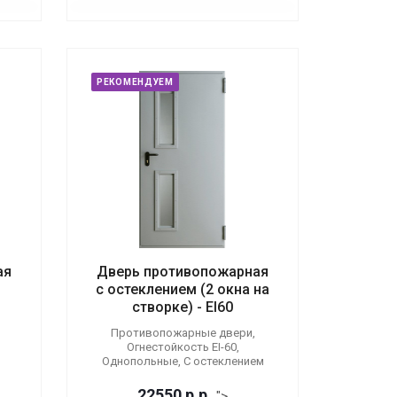
РЕКОМЕНДУЕМ
ая
Дверь противопожарная
с остеклением (2 окна на
створке) - EI60
Противопожарные двери,
Огнестойкость EI-60,
Однопольные, С остеклением
22550
р.
р.
">