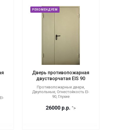
РЕКОМЕНДУЕМ
ая
Дверь противопожарная
двустворчатая EIS 90
Противопожарные двери,
Двупольные, Огнестойкость EI-
90, Глухие
I-
26000
р.
р.
">