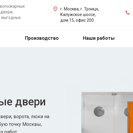
ивопожарные
г. Москва, г. Троицк,
двери,
Калужское шоссе,
а выгодных
дом 15, офис 200
Производство
Наши работы
ые двери
ери, ворота, люки на
бую точку Москвы,
х работ.