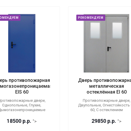
КОМЕНДУЕМ
РЕКОМЕНДУЕМ
ерь противопожарная
Дверь противопожарн
могазонепроницаемая
металлическая
EIS 60
остеклённая EI 60
ротивопожарные двери,
Противопожарные двери,
Однопольные, Глухие,
Двупольные, Огнестойкость E
Дымогазонепроницаемые
60, С остеклением
18500
р.
р.
29850
р.
р.
">
">