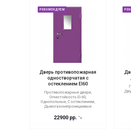
РЕКОМЕНДУЕМ
РЕ
Дверь противопожарная
Дв
одностворчатая с
остеклением EI60
П
Дву
Противопожарные двери,
Огнестойкость EI-60,
Однопольные, С остеклением,
Дымогазонепроницаемые
22900 р
р.
">