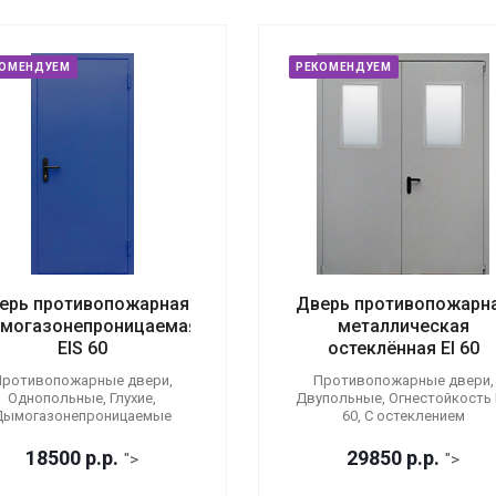
КОМЕНДУЕМ
РЕКОМЕНДУЕМ
ерь противопожарная
Дверь противопожарн
могазонепроницаемая
металлическая
EIS 60
остеклённая EI 60
ротивопожарные двери,
Противопожарные двери,
Однопольные, Глухие,
Двупольные, Огнестойкость E
Дымогазонепроницаемые
60, С остеклением
18500
р.
р.
29850
р.
р.
">
">