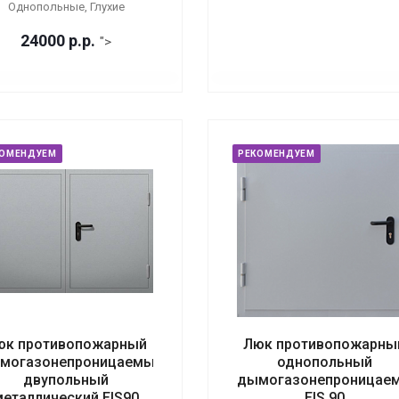
Однопольные, Глухие
24000
р.
р.
">
КОМЕНДУЕМ
РЕКОМЕНДУЕМ
юк противопожарный
Люк противопожарны
могазонепроницаемый
однопольный
двупольный
дымогазонепроницае
металлический EIS90
EIS 90