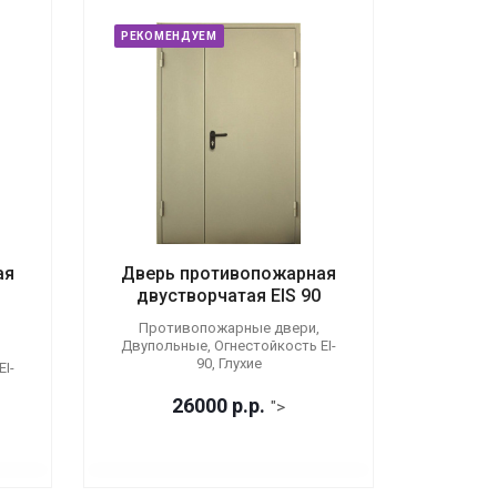
РЕКОМЕНДУЕМ
ая
Дверь противопожарная
двустворчатая EIS 90
Противопожарные двери,
Двупольные, Огнестойкость EI-
90, Глухие
I-
26000
р.
р.
">