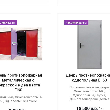
КОМЕНДУЕМ
РЕКОМЕНДУЕМ
ерь противопожарная
Дверь противопожарн
металлическая с
однопольная EI 60
окраской в два цвета
Противопожарные двери,
EI60
Огнестойкость EI-90,
Однопольные, Глухие,
польные, Огнестойкость EI-
Дымогазонепроницаемые
60, Однопольные, Глухие
18 500
р.
р.
">