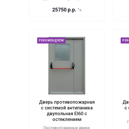
25750
р.
р.
">
РЕКОМЕНДУЕМ
РЕ
Дверь противопожарная
Дв
с системой антипаника
с
двупольная EI60 с
остеклением
П
Противопожарные двери,