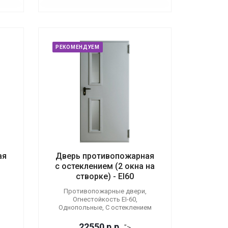
РЕКОМЕНДУЕМ
ая
Дверь противопожарная
с остеклением (2 окна на
створке) - EI60
Противопожарные двери,
Огнестойкость EI-60,
Однопольные, С остеклением
22550
р.
р.
">