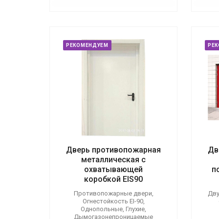
РЕКОМЕНДУЕМ
РЕ
Дверь противопожарная
Дв
металлическая с
охватывающей
п
коробкой EIS90
Противопожарные двери,
Дву
Огнестойкость EI-90,
Однопольные, Глухие,
Дымогазонепроницаемые