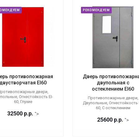
КОМЕНДУЕМ
РЕКОМЕНДУЕМ
ерь противопожарная
Дверь противопожарн
двустворчатая EI60
двупольная с
остеклением EI60
ротивопожарные двери,
польные, Огнестойкость EI-
Противопожарные двери,
60, Глухие
Двупольные, Огнестойкость E
60, С остеклением
32500
р.
р.
">
25600
р.
р.
">