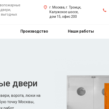
ивопожарные
г. Москва, г. Троицк,
двери,
Калужское шоссе,
а выгодных
дом 15, офис 200
Производство
Наши работы
ые двери
ери, ворота, люки на
бую точку Москвы,
х работ.