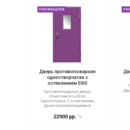
РЕКОМЕНДУЕМ
РЕ
Дверь противопожарная
Дв
одностворчатая с
остеклением EI60
П
Дву
Противопожарные двери,
Огнестойкость EI-60,
Однопольные, С остеклением,
Дымогазонепроницаемые
22900 р
р.
">