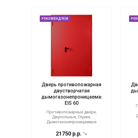
РЕКОМЕНДУЕМ
РЕ
Дверь противопожарная
Дв
двустворчатая
ды
дымогазонепроницаемая
EIS 60
П
Противопожарные двери,
Двупольные, Глухие,
Дымогазонепроницаемые
21750
р.
р.
">