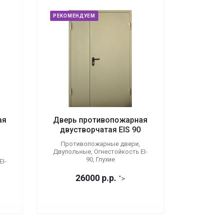
РЕКОМЕНДУЕМ
ая
Дверь противопожарная
двустворчатая EIS 90
Противопожарные двери,
Двупольные, Огнестойкость EI-
90, Глухие
I-
26000
р.
р.
">