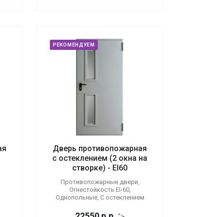
РЕКОМЕНДУЕМ
ая
Дверь противопожарная
с остеклением (2 окна на
створке) - EI60
Противопожарные двери,
Огнестойкость EI-60,
Однопольные, С остеклением
22550
р.
р.
">