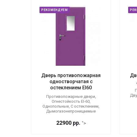
РЕКОМЕНДУЕМ
РЕ
Дверь противопожарная
Дв
одностворчатая с
остеклением EI60
П
Дву
Противопожарные двери,
Огнестойкость EI-60,
Однопольные, С остеклением,
Дымогазонепроницаемые
22900 р
р.
">