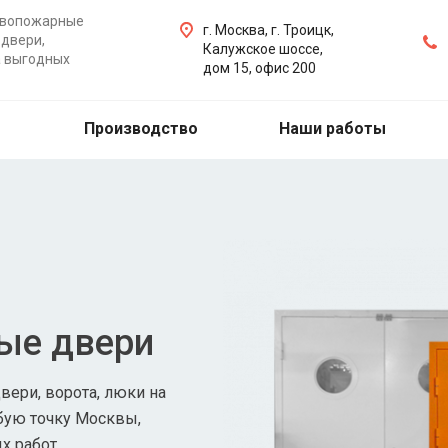
ивопожарные
г. Москва, г. Троицк,
двери,
Калужское шоссе,
а выгодных
дом 15, офис 200
Производство
Наши работы
ые двери
ери, ворота, люки на
бую точку Москвы,
х работ.