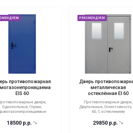
КОМЕНДУЕМ
РЕКОМЕНДУЕМ
ерь противопожарная
Дверь противопожарн
могазонепроницаемая
металлическая
EIS 60
остеклённая EI 60
ротивопожарные двери,
Противопожарные двери,
Однопольные, Глухие,
Двупольные, Огнестойкость E
Дымогазонепроницаемые
60, С остеклением
18500
р.
р.
29850
р.
р.
">
">