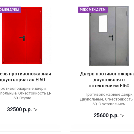
КОМЕНДУЕМ
РЕКОМЕНДУЕМ
ерь противопожарная
Дверь противопожарн
двустворчатая EI60
двупольная с
остеклением EI60
ротивопожарные двери,
польные, Огнестойкость EI-
Противопожарные двери,
60, Глухие
Двупольные, Огнестойкость E
60, С остеклением
32500
р.
р.
">
25600
р.
р.
">