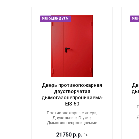
РЕКОМЕНДУЕМ
РЕ
Дверь противопожарная
Дв
двустворчатая
ды
дымогазонепроницаемая
EIS 60
П
Противопожарные двери,
Двупольные, Глухие,
Дымогазонепроницаемые
21750
р.
р.
">