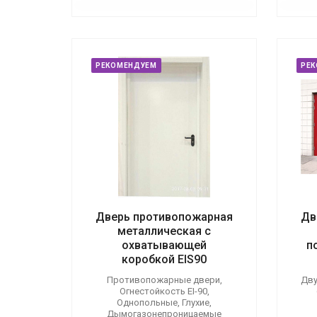
РЕКОМЕНДУЕМ
РЕ
Дверь противопожарная
Дв
металлическая с
охватывающей
п
коробкой EIS90
Противопожарные двери,
Дву
Огнестойкость EI-90,
Однопольные, Глухие,
Дымогазонепроницаемые