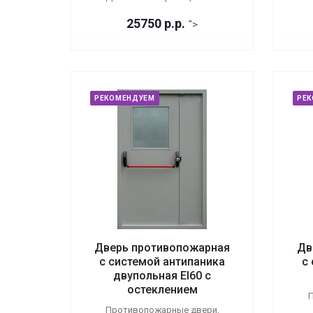
25750
р.
р.
">
РЕКОМЕНДУЕМ
РЕ
Дверь противопожарная
Дв
с системой антипаника
с
двупольная EI60 с
остеклением
П
Противопожарные двери,