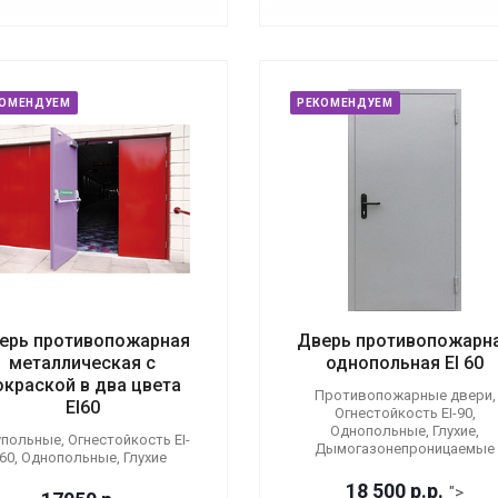
КОМЕНДУЕМ
РЕКОМЕНДУЕМ
ерь противопожарная
Дверь противопожарн
металлическая с
однопольная EI 60
окраской в два цвета
Противопожарные двери,
EI60
Огнестойкость EI-90,
Однопольные, Глухие,
польные, Огнестойкость EI-
Дымогазонепроницаемые
60, Однопольные, Глухие
18 500
р.
р.
">