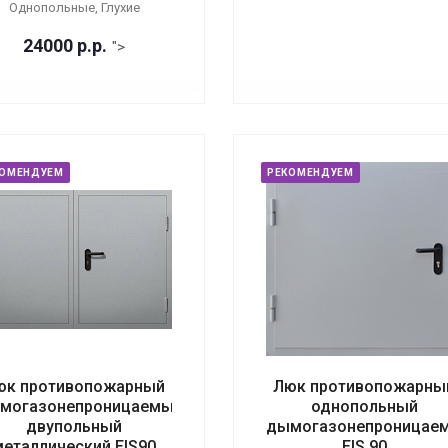
Однопольные, Глухие
24000
р.
р.
">
КОМЕНДУЕМ
РЕКОМЕНДУЕМ
юк противопожарный
Люк противопожарны
могазонепроницаемый
однопольный
двупольный
дымогазонепроницае
металлический EIS90
EIS 90