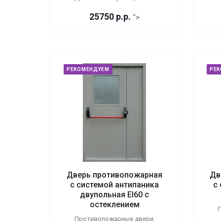
25750
р.
р.
">
РЕКОМЕНДУЕМ
РЕ
Дверь противопожарная
Дв
с системой антипаника
с
двупольная EI60 с
остеклением
П
Противопожарные двери,