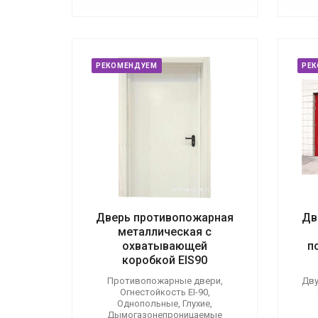
РЕКОМЕНДУЕМ
РЕ
Дверь противопожарная
Дв
металлическая с
охватывающей
п
коробкой EIS90
Противопожарные двери,
Дву
Огнестойкость EI-90,
Однопольные, Глухие,
Дымогазонепроницаемые