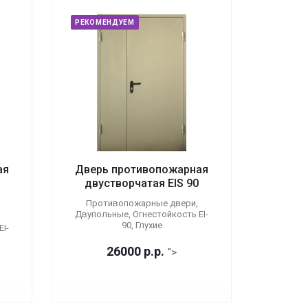
РЕКОМЕНДУЕМ
ая
Дверь противопожарная
двустворчатая EIS 90
Противопожарные двери,
Двупольные, Огнестойкость EI-
90, Глухие
I-
26000
р.
р.
">