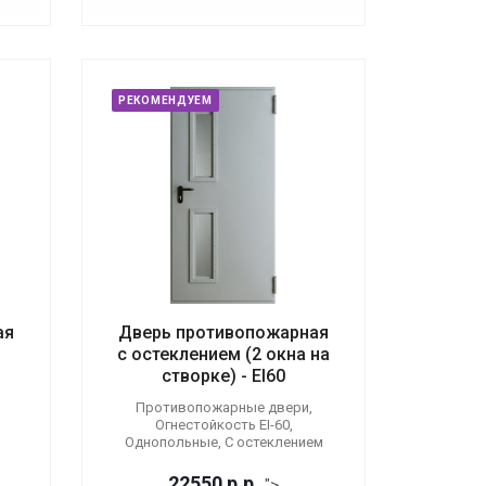
РЕКОМЕНДУЕМ
ая
Дверь противопожарная
с остеклением (2 окна на
створке) - EI60
Противопожарные двери,
Огнестойкость EI-60,
Однопольные, С остеклением
22550
р.
р.
">