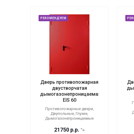
РЕКОМЕНДУЕМ
РЕ
Дверь противопожарная
Дв
двустворчатая
ды
дымогазонепроницаемая
EIS 60
П
Противопожарные двери,
Двупольные, Глухие,
Дымогазонепроницаемые
21750
р.
р.
">