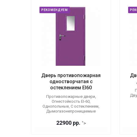
РЕКОМЕНДУЕМ
РЕ
Дверь противопожарная
Дв
одностворчатая с
остеклением EI60
П
Дву
Противопожарные двери,
Огнестойкость EI-60,
Однопольные, С остеклением,
Дымогазонепроницаемые
22900 р
р.
">