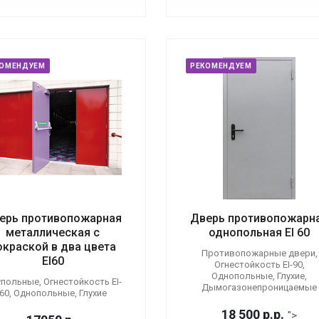
КОМЕНДУЕМ
РЕКОМЕНДУЕМ
ерь противопожарная
Дверь противопожарн
металлическая с
однопольная EI 60
окраской в два цвета
Противопожарные двери,
EI60
Огнестойкость EI-90,
Однопольные, Глухие,
польные, Огнестойкость EI-
Дымогазонепроницаемые
60, Однопольные, Глухие
18 500
р.
р.
">