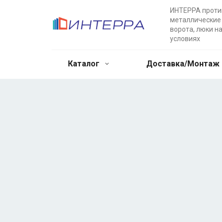
ИНТЕРРА прот
металлические 
ворота, люки н
условиях
Каталог
Доставка/Монтаж
Двупольные
противопожарн
Противопожарные металлические дв
выгодных условиях. Доставка в лю
возможность заказа дополнительны