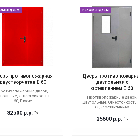
КОМЕНДУЕМ
РЕКОМЕНДУЕМ
ерь противопожарная
Дверь противопожарн
двустворчатая EI60
двупольная с
остеклением EI60
ротивопожарные двери,
польные, Огнестойкость EI-
Противопожарные двери,
60, Глухие
Двупольные, Огнестойкость E
60, С остеклением
32500
р.
р.
">
25600
р.
р.
">