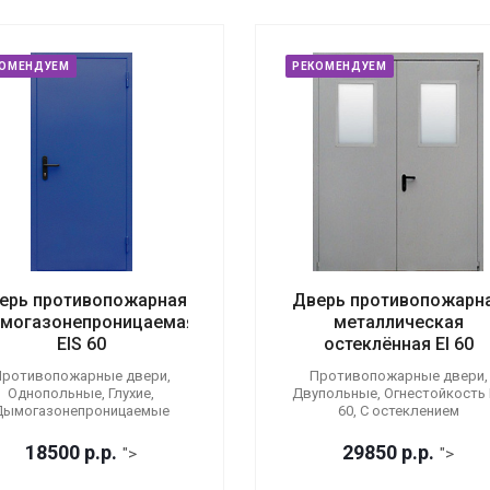
КОМЕНДУЕМ
РЕКОМЕНДУЕМ
ерь противопожарная
Дверь противопожарн
могазонепроницаемая
металлическая
EIS 60
остеклённая EI 60
ротивопожарные двери,
Противопожарные двери,
Однопольные, Глухие,
Двупольные, Огнестойкость E
Дымогазонепроницаемые
60, С остеклением
18500
р.
р.
29850
р.
р.
">
">