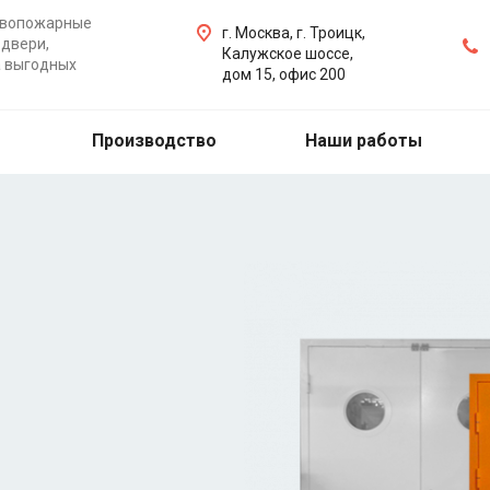
ивопожарные
г. Москва, г. Троицк,
двери,
Калужское шоссе,
а выгодных
дом 15, офис 200
Производство
Наши работы
ые двери
ери, ворота, люки на
бую точку Москвы,
х работ.