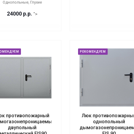
Однопольные, Глухие
24000
р.
р.
">
КОМЕНДУЕМ
РЕКОМЕНДУЕМ
юк противопожарный
Люк противопожарны
могазонепроницаемый
однопольный
двупольный
дымогазонепроницае
металлический EIS90
EIS 90