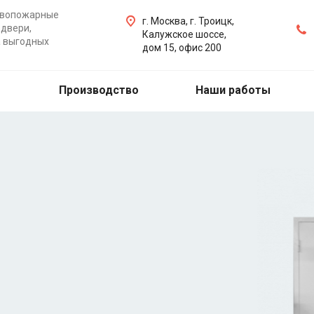
ивопожарные
г. Москва, г. Троицк,
двери,
Калужское шоссе,
а выгодных
дом 15, офис 200
Производство
Наши работы
ые двери
ери, ворота, люки на
бую точку Москвы,
х работ.