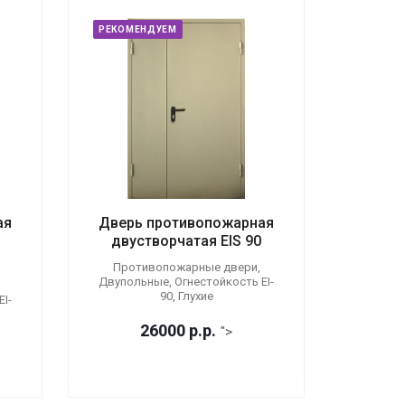
РЕКОМЕНДУЕМ
ая
Дверь противопожарная
двустворчатая EIS 90
Противопожарные двери,
Двупольные, Огнестойкость EI-
90, Глухие
I-
26000
р.
р.
">