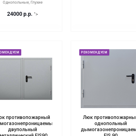
Однопольные, Глухие
24000
р.
р.
">
КОМЕНДУЕМ
РЕКОМЕНДУЕМ
юк противопожарный
Люк противопожарны
могазонепроницаемый
однопольный
двупольный
дымогазонепроницае
металлический EIS90
EIS 90