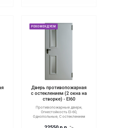
РЕКОМЕНДУЕМ
ая
Дверь противопожарная
с остеклением (2 окна на
створке) - EI60
Противопожарные двери,
Огнестойкость EI-60,
Однопольные, С остеклением
22550
р.
р.
">