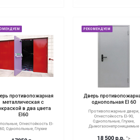
КОМЕНДУЕМ
РЕКОМЕНДУЕМ
ерь противопожарная
Дверь противопожарн
металлическая с
однопольная EI 60
окраской в два цвета
Противопожарные двери,
EI60
Огнестойкость EI-90,
Однопольные, Глухие,
польные, Огнестойкость EI-
Дымогазонепроницаемые
60, Однопольные, Глухие
18 500
р.
р.
">