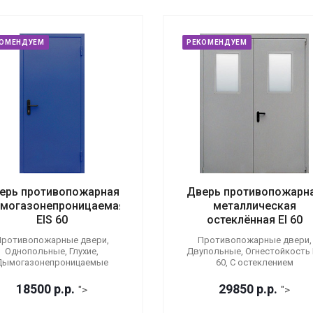
КОМЕНДУЕМ
РЕКОМЕНДУЕМ
ерь противопожарная
Дверь противопожарн
могазонепроницаемая
металлическая
EIS 60
остеклённая EI 60
ротивопожарные двери,
Противопожарные двери,
Однопольные, Глухие,
Двупольные, Огнестойкость E
Дымогазонепроницаемые
60, С остеклением
18500
р.
р.
29850
р.
р.
">
">