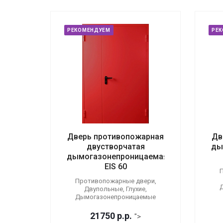
РЕКОМЕНДУЕМ
РЕ
Дверь противопожарная
Дв
двустворчатая
ды
дымогазонепроницаемая
EIS 60
П
Противопожарные двери,
Двупольные, Глухие,
Дымогазонепроницаемые
21750
р.
р.
">