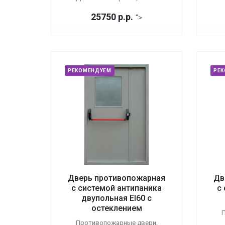
25750
р.
р.
">
РЕКОМЕНДУЕМ
РЕ
Дверь противопожарная
Дв
с системой антипаника
с
двупольная EI60 с
остеклением
П
Противопожарные двери,