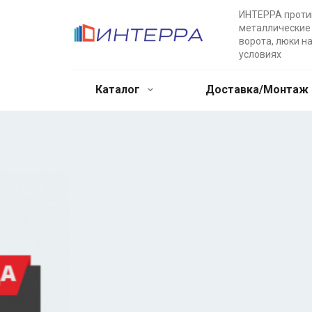
ИНТЕРРА прот
металлические 
ворота, люки н
условиях
Каталог
Доставка/Монтаж
Двупольные
противопожарн
Противопожарные металлические дв
выгодных условиях. Доставка в лю
возможность заказа дополнительны