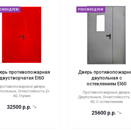
КОМЕНДУЕМ
РЕКОМЕНДУЕМ
ерь противопожарная
Дверь противопожарн
двустворчатая EI60
двупольная с
остеклением EI60
ротивопожарные двери,
польные, Огнестойкость EI-
Противопожарные двери,
60, Глухие
Двупольные, Огнестойкость E
60, С остеклением
32500
р.
р.
">
25600
р.
р.
">