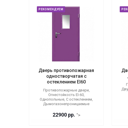
РЕКОМЕНДУЕМ
РЕ
Дверь противопожарная
Дв
одностворчатая с
остеклением EI60
П
Дву
Противопожарные двери,
Огнестойкость EI-60,
Однопольные, С остеклением,
Дымогазонепроницаемые
22900 р
р.
">