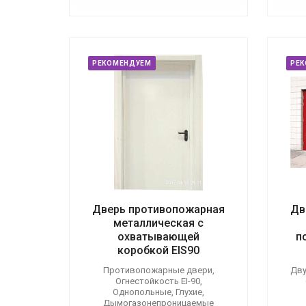
РЕКОМЕНДУЕМ
РЕ
Дверь противопожарная
Дв
металлическая с
охватывающей
п
коробкой EIS90
Противопожарные двери,
Дву
Огнестойкость EI-90,
Однопольные, Глухие,
Дымогазонепроницаемые