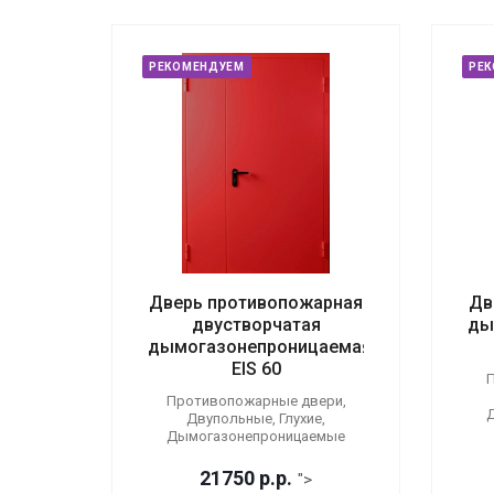
РЕКОМЕНДУЕМ
РЕ
Дверь противопожарная
Дв
двустворчатая
ды
дымогазонепроницаемая
EIS 60
П
Противопожарные двери,
Двупольные, Глухие,
Дымогазонепроницаемые
21750
р.
р.
">