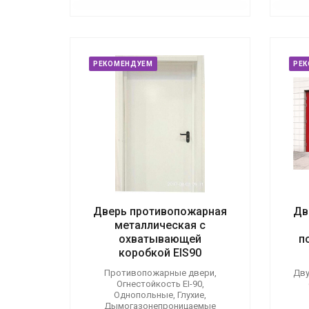
РЕКОМЕНДУЕМ
РЕ
Дверь противопожарная
Дв
металлическая с
охватывающей
п
коробкой EIS90
Противопожарные двери,
Дву
Огнестойкость EI-90,
Однопольные, Глухие,
Дымогазонепроницаемые