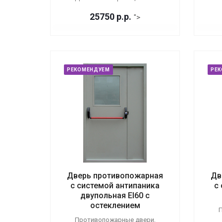
25750
р.
р.
">
РЕКОМЕНДУЕМ
РЕ
Дверь противопожарная
Дв
с системой антипаника
с
двупольная EI60 с
остеклением
П
Противопожарные двери,