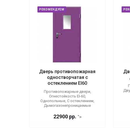
РЕКОМЕНДУЕМ
РЕ
Дверь противопожарная
Дв
одностворчатая с
остеклением EI60
П
Дву
Противопожарные двери,
Огнестойкость EI-60,
Однопольные, С остеклением,
Дымогазонепроницаемые
22900 р
р.
">