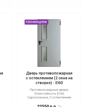
РЕКОМЕНДУЕМ
ая
Дверь противопожарная
с остеклением (2 окна на
створке) - EI60
Противопожарные двери,
Огнестойкость EI-60,
Однопольные, С остеклением
22550
р.
р.
">