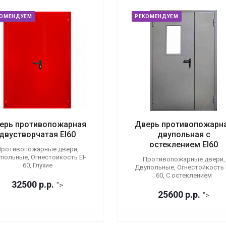
КОМЕНДУЕМ
РЕКОМЕНДУЕМ
ерь противопожарная
Дверь противопожарн
двустворчатая EI60
двупольная с
остеклением EI60
ротивопожарные двери,
польные, Огнестойкость EI-
Противопожарные двери,
60, Глухие
Двупольные, Огнестойкость E
60, С остеклением
32500
р.
р.
">
25600
р.
р.
">