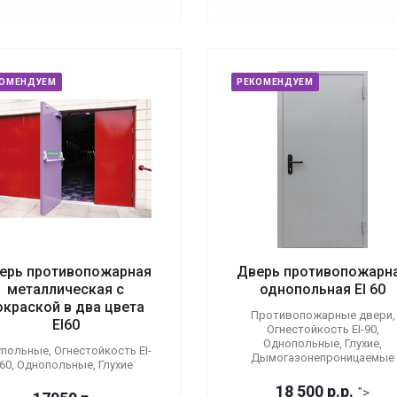
КОМЕНДУЕМ
РЕКОМЕНДУЕМ
ерь противопожарная
Дверь противопожарн
металлическая с
однопольная EI 60
окраской в два цвета
Противопожарные двери,
EI60
Огнестойкость EI-90,
Однопольные, Глухие,
польные, Огнестойкость EI-
Дымогазонепроницаемые
60, Однопольные, Глухие
18 500
р.
р.
">