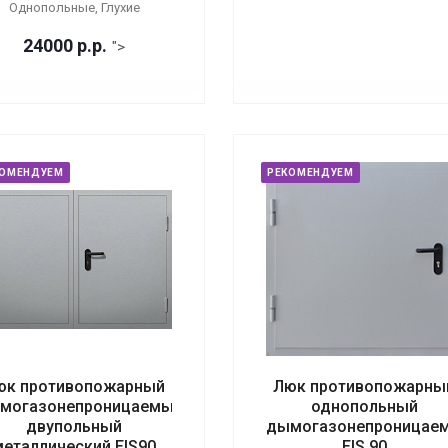
Однопольные, Глухие
24000
р.
р.
">
КОМЕНДУЕМ
РЕКОМЕНДУЕМ
юк противопожарный
Люк противопожарны
могазонепроницаемый
однопольный
двупольный
дымогазонепроницае
металлический EIS90
EIS 90