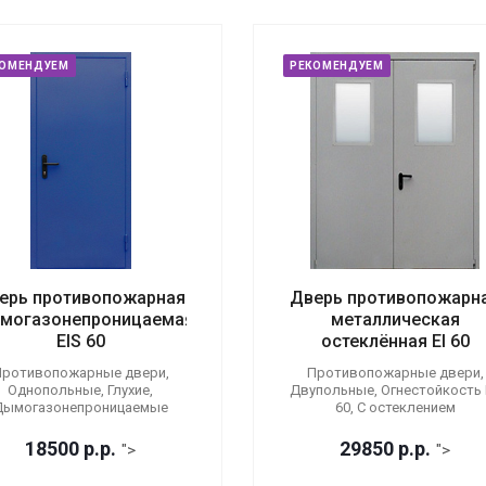
КОМЕНДУЕМ
РЕКОМЕНДУЕМ
ерь противопожарная
Дверь противопожарн
могазонепроницаемая
металлическая
EIS 60
остеклённая EI 60
ротивопожарные двери,
Противопожарные двери,
Однопольные, Глухие,
Двупольные, Огнестойкость E
Дымогазонепроницаемые
60, С остеклением
18500
р.
р.
29850
р.
р.
">
">