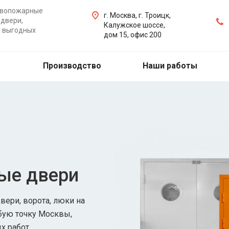
ивопожарные
г. Москва, г. Троицк,
двери,
Калужское шоссе,
а выгодных
дом 15, офис 200
Производство
Наши работы
ые двери
ери, ворота, люки на
бую точку Москвы,
х работ.