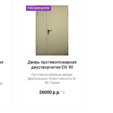
РЕКОМЕНДУЕМ
ая
Дверь противопожарная
двустворчатая EIS 90
Противопожарные двери,
Двупольные, Огнестойкость EI-
90, Глухие
I-
26000
р.
р.
">