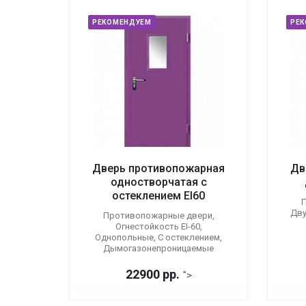
РЕКОМЕНДУЕМ
РЕ
Дверь противопожарная
Дв
одностворчатая с
остеклением EI60
П
Дву
Противопожарные двери,
Огнестойкость EI-60,
Однопольные, С остеклением,
Дымогазонепроницаемые
22900 р
р.
">