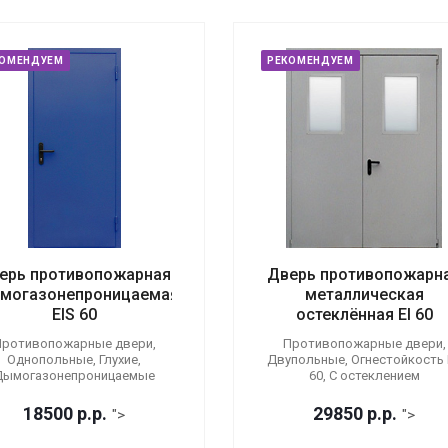
КОМЕНДУЕМ
РЕКОМЕНДУЕМ
ерь противопожарная
Дверь противопожарн
могазонепроницаемая
металлическая
EIS 60
остеклённая EI 60
ротивопожарные двери,
Противопожарные двери,
Однопольные, Глухие,
Двупольные, Огнестойкость E
Дымогазонепроницаемые
60, С остеклением
18500
р.
р.
29850
р.
р.
">
">