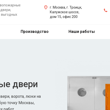
ивопожарные
г. Москва, г. Троицк,
двери,
Калужское шоссе,
а выгодных
дом 15, офис 200
Производство
Наши работы
ые двери
ери, ворота, люки на
бую точку Москвы,
х работ.