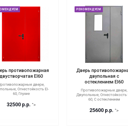
КОМЕНДУЕМ
РЕКОМЕНДУЕМ
ерь противопожарная
Дверь противопожарн
двустворчатая EI60
двупольная с
остеклением EI60
ротивопожарные двери,
польные, Огнестойкость EI-
Противопожарные двери,
60, Глухие
Двупольные, Огнестойкость E
60, С остеклением
32500
р.
р.
">
25600
р.
р.
">