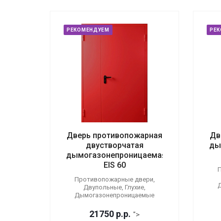
РЕКОМЕНДУЕМ
РЕ
Дверь противопожарная
Дв
двустворчатая
ды
дымогазонепроницаемая
EIS 60
П
Противопожарные двери,
Двупольные, Глухие,
Дымогазонепроницаемые
21750
р.
р.
">