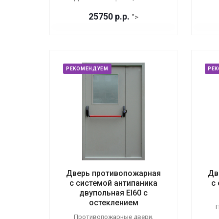
25750
р.
р.
">
РЕКОМЕНДУЕМ
РЕ
Дверь противопожарная
Дв
с системой антипаника
с
двупольная EI60 с
остеклением
П
Противопожарные двери,