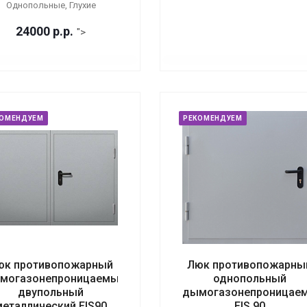
Однопольные, Глухие
24000
р.
р.
">
КОМЕНДУЕМ
РЕКОМЕНДУЕМ
юк противопожарный
Люк противопожарны
могазонепроницаемый
однопольный
двупольный
дымогазонепроницае
металлический EIS90
EIS 90