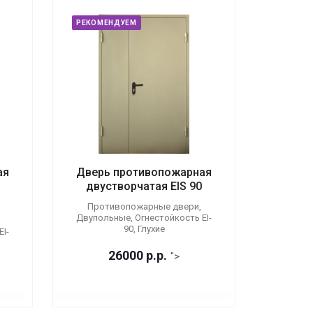
РЕКОМЕНДУЕМ
ая
Дверь противопожарная
двустворчатая EIS 90
Противопожарные двери,
Двупольные, Огнестойкость EI-
90, Глухие
I-
26000
р.
р.
">