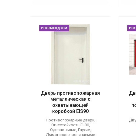
РЕКОМЕНДУЕМ
РЕ
Дверь противопожарная
Дв
металлическая с
охватывающей
п
коробкой EIS90
Противопожарные двери,
Дву
Огнестойкость EI-90,
Однопольные, Глухие,
Дымогазонепроницаемые