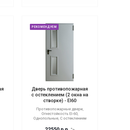
РЕКОМЕНДУЕМ
ая
Дверь противопожарная
с остеклением (2 окна на
створке) - EI60
Противопожарные двери,
Огнестойкость EI-60,
Однопольные, С остеклением
22550
р.
р.
">