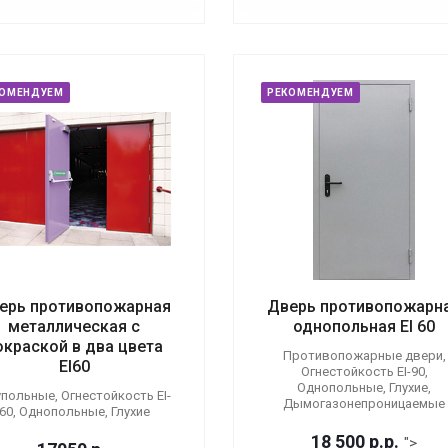
КОМЕНДУЕМ
РЕКОМЕНДУЕМ
ерь противопожарная
Дверь противопожарн
металлическая с
однопольная EI 60
окраской в два цвета
Противопожарные двери,
EI60
Огнестойкость EI-90,
Однопольные, Глухие,
польные, Огнестойкость EI-
Дымогазонепроницаемые
60, Однопольные, Глухие
18 500
р.
р.
">