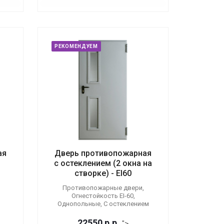
РЕКОМЕНДУЕМ
ая
Дверь противопожарная
с остеклением (2 окна на
створке) - EI60
Противопожарные двери,
Огнестойкость EI-60,
Однопольные, С остеклением
22550
р.
р.
">