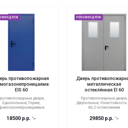
КОМЕНДУЕМ
РЕКОМЕНДУЕМ
ерь противопожарная
Дверь противопожарн
могазонепроницаемая
металлическая
EIS 60
остеклённая EI 60
ротивопожарные двери,
Противопожарные двери,
Однопольные, Глухие,
Двупольные, Огнестойкость E
Дымогазонепроницаемые
60, С остеклением
18500
р.
р.
29850
р.
р.
">
">