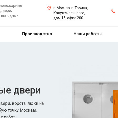
ивопожарные
г. Москва, г. Троицк,
двери,
Калужское шоссе,
а выгодных
дом 15, офис 200
Производство
Наши работы
ые двери
ери, ворота, люки на
бую точку Москвы,
х работ.