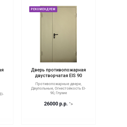
РЕКОМЕНДУЕМ
ая
Дверь противопожарная
двустворчатая EIS 90
Противопожарные двери,
Двупольные, Огнестойкость EI-
90, Глухие
I-
26000
р.
р.
">