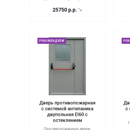
25750
р.
р.
">
РЕКОМЕНДУЕМ
РЕ
Дверь противопожарная
Дв
с системой антипаника
с
двупольная EI60 с
остеклением
П
Противопожарные двери,