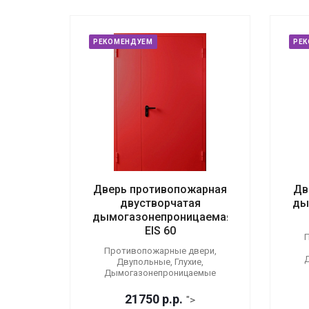
РЕКОМЕНДУЕМ
РЕ
Дверь противопожарная
Дв
двустворчатая
ды
дымогазонепроницаемая
EIS 60
П
Противопожарные двери,
Двупольные, Глухие,
Дымогазонепроницаемые
21750
р.
р.
">