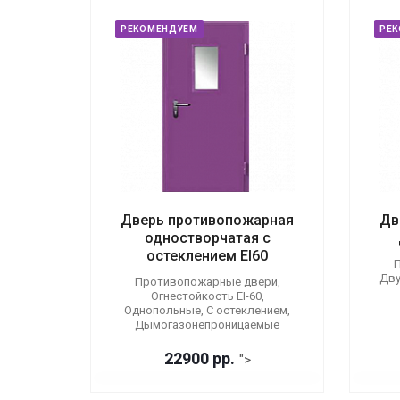
РЕКОМЕНДУЕМ
РЕ
Дверь противопожарная
Дв
одностворчатая с
остеклением EI60
П
Дву
Противопожарные двери,
Огнестойкость EI-60,
Однопольные, С остеклением,
Дымогазонепроницаемые
22900 р
р.
">