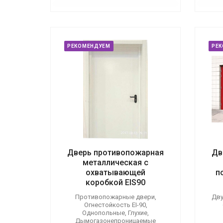
РЕКОМЕНДУЕМ
РЕ
Дверь противопожарная
Дв
металлическая с
охватывающей
п
коробкой EIS90
Противопожарные двери,
Дву
Огнестойкость EI-90,
Однопольные, Глухие,
Дымогазонепроницаемые