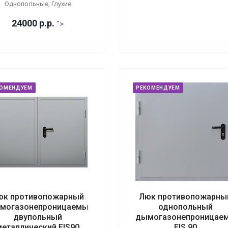
Однопольные, Глухие
24000
р.
р.
">
КОМЕНДУЕМ
РЕКОМЕНДУЕМ
юк противопожарный
Люк противопожарны
могазонепроницаемый
однопольный
двупольный
дымогазонепроницае
металлический EIS90
EIS 90