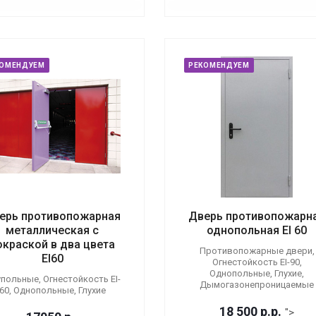
КОМЕНДУЕМ
РЕКОМЕНДУЕМ
ерь противопожарная
Дверь противопожарн
металлическая с
однопольная EI 60
окраской в два цвета
Противопожарные двери,
EI60
Огнестойкость EI-90,
Однопольные, Глухие,
польные, Огнестойкость EI-
Дымогазонепроницаемые
60, Однопольные, Глухие
18 500
р.
р.
">