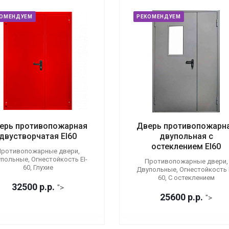
КОМЕНДУЕМ
РЕКОМЕНДУЕМ
ерь противопожарная
Дверь противопожарн
двустворчатая EI60
двупольная с
остеклением EI60
ротивопожарные двери,
польные, Огнестойкость EI-
Противопожарные двери,
60, Глухие
Двупольные, Огнестойкость E
60, С остеклением
32500
р.
р.
">
25600
р.
р.
">