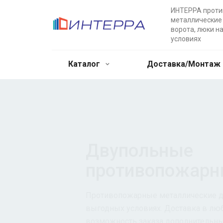
ИНТЕРРА прот
металлические 
ворота, люки н
условиях
Каталог
Доставка/Монтаж
Двупольные
противопожарн
Противопожарные металлические дв
выгодных условиях. Доставка в лю
возможность заказа дополнительны