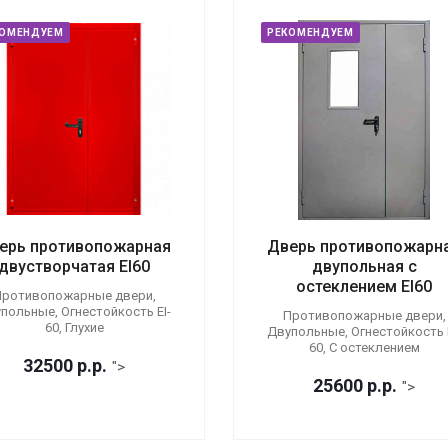
КОМЕНДУЕМ
РЕКОМЕНДУЕМ
ерь противопожарная
Дверь противопожарн
двустворчатая EI60
двупольная с
остеклением EI60
ротивопожарные двери,
польные, Огнестойкость EI-
Противопожарные двери,
60, Глухие
Двупольные, Огнестойкость E
60, С остеклением
32500
р.
р.
">
25600
р.
р.
">