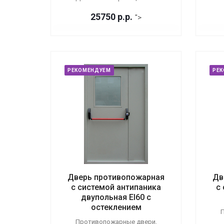
25750
р.
р.
">
РЕКОМЕНДУЕМ
РЕ
Дверь противопожарная
Дв
с системой антипаника
с
двупольная EI60 с
остеклением
П
Противопожарные двери,