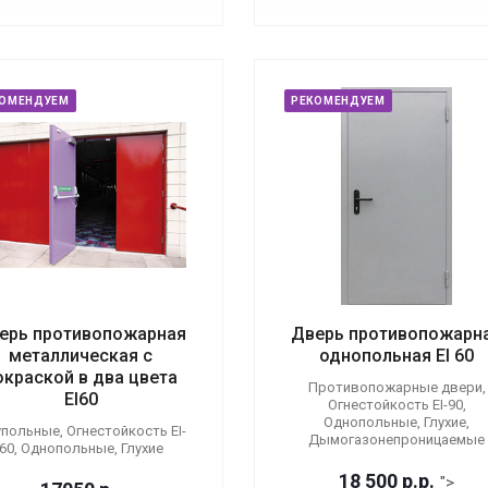
КОМЕНДУЕМ
РЕКОМЕНДУЕМ
ерь противопожарная
Дверь противопожарн
металлическая с
однопольная EI 60
окраской в два цвета
Противопожарные двери,
EI60
Огнестойкость EI-90,
Однопольные, Глухие,
польные, Огнестойкость EI-
Дымогазонепроницаемые
60, Однопольные, Глухие
18 500
р.
р.
">