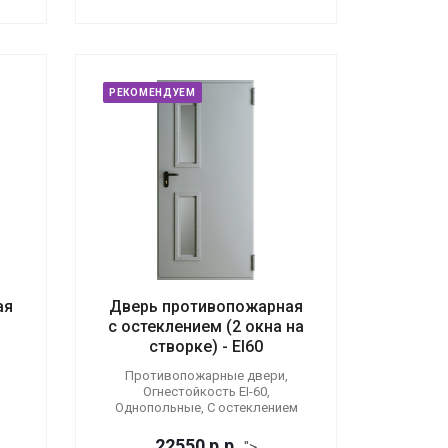
РЕКОМЕНДУЕМ
ая
Дверь противопожарная
с остеклением (2 окна на
створке) - EI60
Противопожарные двери,
Огнестойкость EI-60,
Однопольные, С остеклением
22550
р.
р.
">