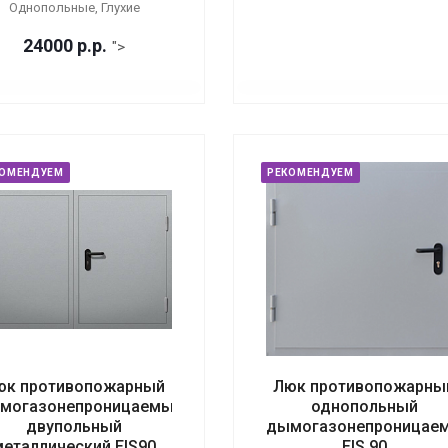
Однопольные, Глухие
24000
р.
р.
">
КОМЕНДУЕМ
РЕКОМЕНДУЕМ
юк противопожарный
Люк противопожарны
могазонепроницаемый
однопольный
двупольный
дымогазонепроницае
металлический EIS90
EIS 90