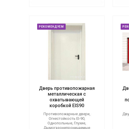
РЕКОМЕНДУЕМ
РЕ
Дверь противопожарная
Дв
металлическая с
охватывающей
п
коробкой EIS90
Противопожарные двери,
Дву
Огнестойкость EI-90,
Однопольные, Глухие,
Дымогазонепроницаемые