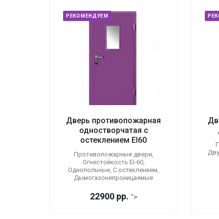
РЕКОМЕНДУЕМ
РЕ
Дверь противопожарная
Дв
одностворчатая с
остеклением EI60
П
Дву
Противопожарные двери,
Огнестойкость EI-60,
Однопольные, С остеклением,
Дымогазонепроницаемые
22900 р
р.
">