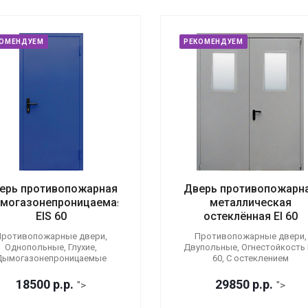
КОМЕНДУЕМ
РЕКОМЕНДУЕМ
ерь противопожарная
Дверь противопожарн
могазонепроницаемая
металлическая
EIS 60
остеклённая EI 60
ротивопожарные двери,
Противопожарные двери,
Однопольные, Глухие,
Двупольные, Огнестойкость E
Дымогазонепроницаемые
60, С остеклением
18500
р.
р.
29850
р.
р.
">
">