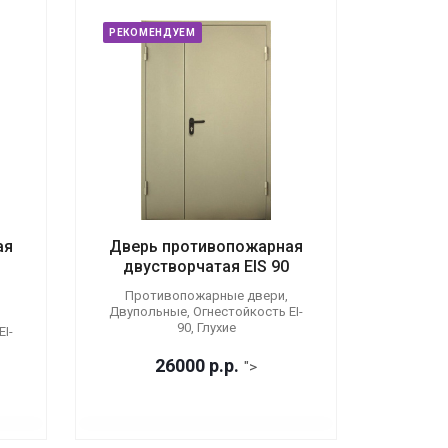
РЕКОМЕНДУЕМ
ая
Дверь противопожарная
двустворчатая EIS 90
Противопожарные двери,
Двупольные, Огнестойкость EI-
90, Глухие
I-
26000
р.
р.
">