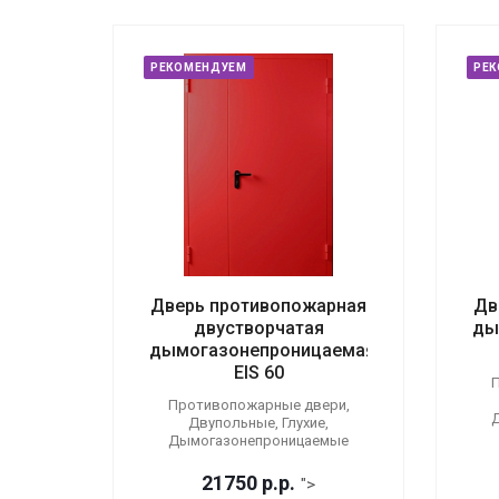
РЕКОМЕНДУЕМ
РЕ
Дверь противопожарная
Дв
двустворчатая
ды
дымогазонепроницаемая
EIS 60
П
Противопожарные двери,
Двупольные, Глухие,
Дымогазонепроницаемые
21750
р.
р.
">