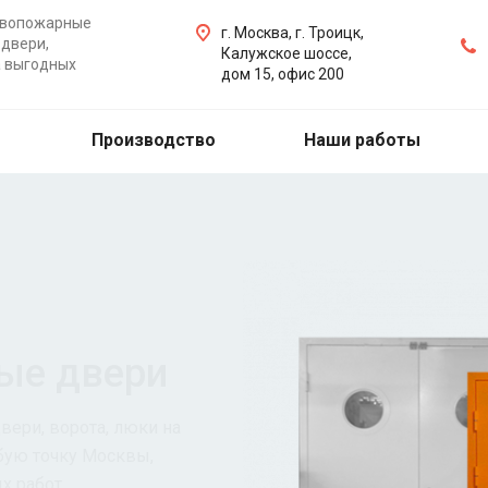
ивопожарные
г. Москва, г. Троицк,
двери,
Калужское шоссе,
а выгодных
дом 15, офис 200
Производство
Наши работы
ые двери
ери, ворота, люки на
бую точку Москвы,
х работ.