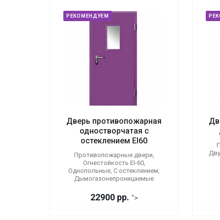
РЕКОМЕНДУЕМ
РЕ
Дверь противопожарная
Дв
одностворчатая с
остеклением EI60
П
Дву
Противопожарные двери,
Огнестойкость EI-60,
Однопольные, С остеклением,
Дымогазонепроницаемые
22900 р
р.
">