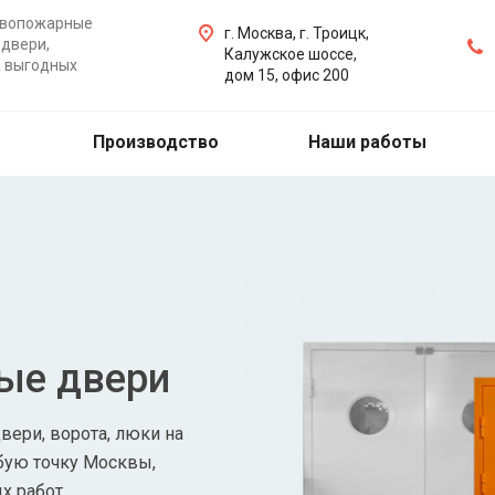
ивопожарные
г. Москва, г. Троицк,
двери,
Калужское шоссе,
а выгодных
дом 15, офис 200
Производство
Наши работы
ые двери
ери, ворота, люки на
бую точку Москвы,
х работ.