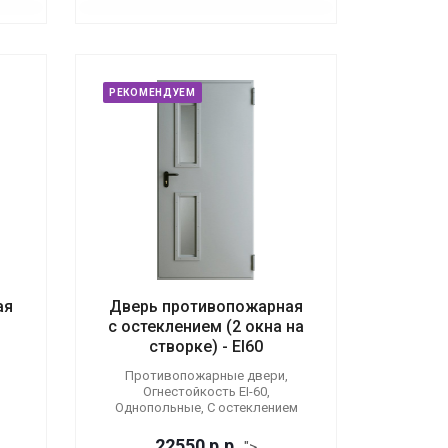
РЕКОМЕНДУЕМ
ая
Дверь противопожарная
с остеклением (2 окна на
створке) - EI60
Противопожарные двери,
Огнестойкость EI-60,
Однопольные, С остеклением
22550
р.
р.
">