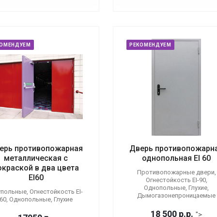
КОМЕНДУЕМ
РЕКОМЕНДУЕМ
ерь противопожарная
Дверь противопожарн
металлическая с
однопольная EI 60
окраской в два цвета
Противопожарные двери,
EI60
Огнестойкость EI-90,
Однопольные, Глухие,
польные, Огнестойкость EI-
Дымогазонепроницаемые
60, Однопольные, Глухие
18 500
р.
р.
">