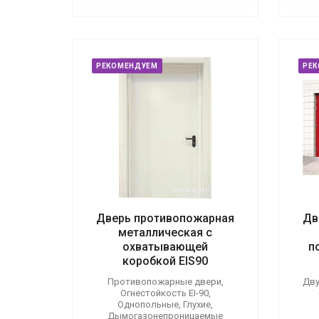
РЕКОМЕНДУЕМ
РЕ
Дверь противопожарная
Дв
металлическая с
охватывающей
п
коробкой EIS90
Противопожарные двери,
Дву
Огнестойкость EI-90,
Однопольные, Глухие,
Дымогазонепроницаемые