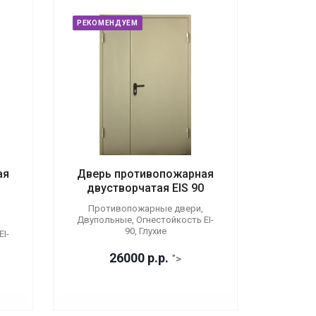
РЕКОМЕНДУЕМ
ая
Дверь противопожарная
двустворчатая EIS 90
Противопожарные двери,
Двупольные, Огнестойкость EI-
90, Глухие
I-
26000
р.
р.
">