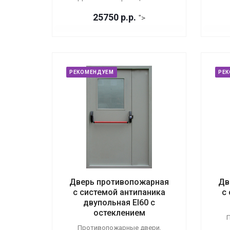
25750
р.
р.
">
РЕКОМЕНДУЕМ
РЕ
Дверь противопожарная
Дв
с системой антипаника
с
двупольная EI60 с
остеклением
П
Противопожарные двери,