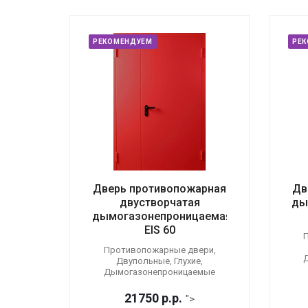
РЕКОМЕНДУЕМ
РЕ
Дверь противопожарная
Дв
двустворчатая
ды
дымогазонепроницаемая
EIS 60
П
Противопожарные двери,
Двупольные, Глухие,
Дымогазонепроницаемые
21750
р.
р.
">