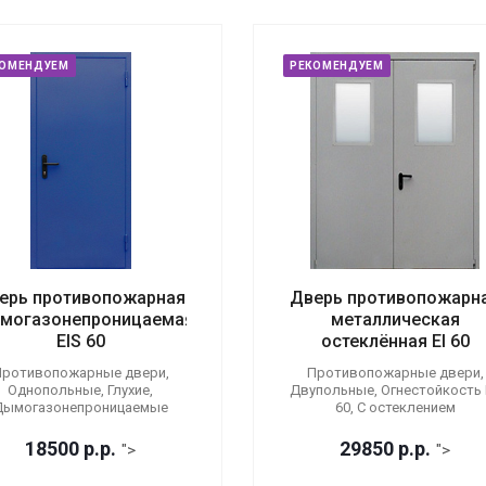
КОМЕНДУЕМ
РЕКОМЕНДУЕМ
ерь противопожарная
Дверь противопожарн
могазонепроницаемая
металлическая
EIS 60
остеклённая EI 60
ротивопожарные двери,
Противопожарные двери,
Однопольные, Глухие,
Двупольные, Огнестойкость E
Дымогазонепроницаемые
60, С остеклением
18500
р.
р.
29850
р.
р.
">
">