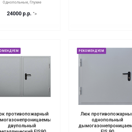
Однопольные, Глухие
24000
р.
р.
">
КОМЕНДУЕМ
РЕКОМЕНДУЕМ
юк противопожарный
Люк противопожарны
могазонепроницаемый
однопольный
двупольный
дымогазонепроницае
металлический EIS90
EIS 90