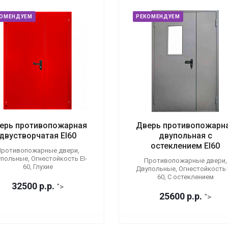
КОМЕНДУЕМ
РЕКОМЕНДУЕМ
ерь противопожарная
Дверь противопожарн
двустворчатая EI60
двупольная с
остеклением EI60
ротивопожарные двери,
польные, Огнестойкость EI-
Противопожарные двери,
60, Глухие
Двупольные, Огнестойкость E
60, С остеклением
32500
р.
р.
">
25600
р.
р.
">