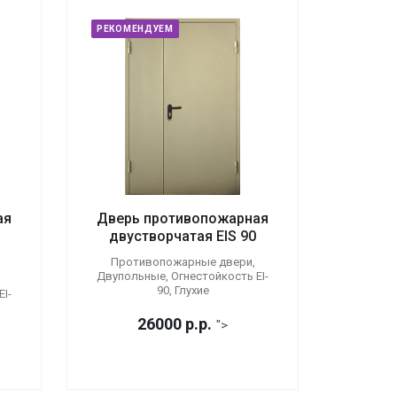
РЕКОМЕНДУЕМ
ая
Дверь противопожарная
двустворчатая EIS 90
Противопожарные двери,
Двупольные, Огнестойкость EI-
90, Глухие
I-
26000
р.
р.
">