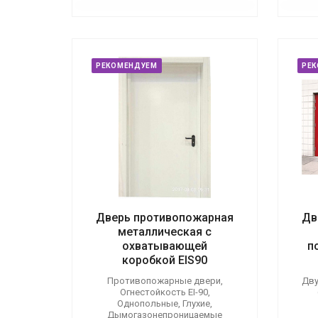
РЕКОМЕНДУЕМ
РЕ
Дверь противопожарная
Дв
металлическая с
охватывающей
п
коробкой EIS90
Противопожарные двери,
Дву
Огнестойкость EI-90,
Однопольные, Глухие,
Дымогазонепроницаемые