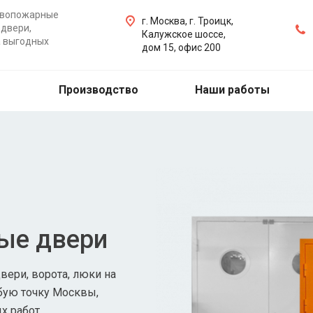
ивопожарные
г. Москва, г. Троицк,
двери,
Калужское шоссе,
а выгодных
дом 15, офис 200
Производство
Наши работы
ые двери
ери, ворота, люки на
бую точку Москвы,
х работ.