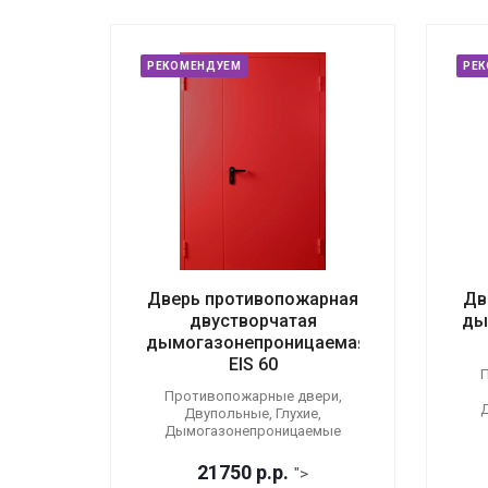
РЕКОМЕНДУЕМ
РЕ
Дверь противопожарная
Дв
двустворчатая
ды
дымогазонепроницаемая
EIS 60
П
Противопожарные двери,
Двупольные, Глухие,
Дымогазонепроницаемые
21750
р.
р.
">