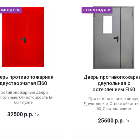
КОМЕНДУЕМ
РЕКОМЕНДУЕМ
ерь противопожарная
Дверь противопожарн
двустворчатая EI60
двупольная с
остеклением EI60
ротивопожарные двери,
польные, Огнестойкость EI-
Противопожарные двери,
60, Глухие
Двупольные, Огнестойкость E
60, С остеклением
32500
р.
р.
">
25600
р.
р.
">