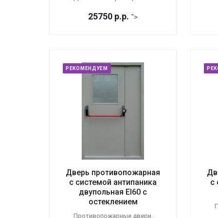
25750
р.
р.
">
РЕКОМЕНДУЕМ
РЕ
Дверь противопожарная
Дв
с системой антипаника
с
двупольная EI60 с
остеклением
П
Противопожарные двери,