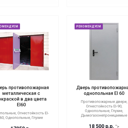
КОМЕНДУЕМ
РЕКОМЕНДУЕМ
ерь противопожарная
Дверь противопожарн
металлическая с
однопольная EI 60
окраской в два цвета
Противопожарные двери,
EI60
Огнестойкость EI-90,
Однопольные, Глухие,
польные, Огнестойкость EI-
Дымогазонепроницаемые
60, Однопольные, Глухие
18 500
р.
р.
">