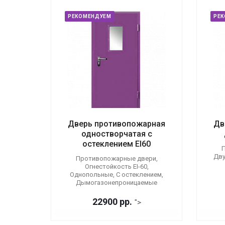
РЕКОМЕНДУЕМ
РЕ
Дверь противопожарная
Дв
одностворчатая с
остеклением EI60
П
Дву
Противопожарные двери,
Огнестойкость EI-60,
Однопольные, С остеклением,
Дымогазонепроницаемые
22900 р
р.
">