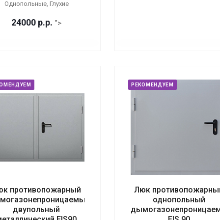
Однопольные, Глухие
24000
р.
р.
">
КОМЕНДУЕМ
РЕКОМЕНДУЕМ
юк противопожарный
Люк противопожарны
могазонепроницаемый
однопольный
двупольный
дымогазонепроницае
металлический EIS90
EIS 90