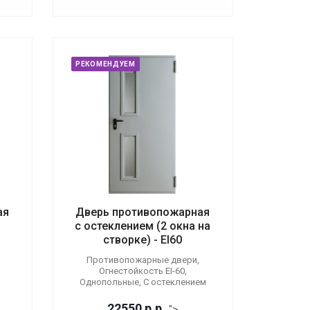
РЕКОМЕНДУЕМ
ая
Дверь противопожарная
с остеклением (2 окна на
створке) - EI60
Противопожарные двери,
Огнестойкость EI-60,
Однопольные, С остеклением
22550
р.
р.
">