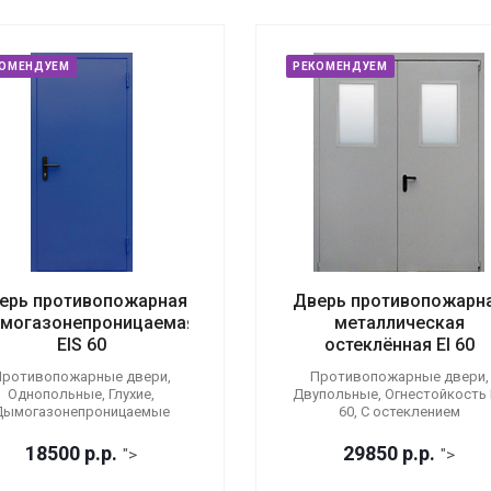
КОМЕНДУЕМ
РЕКОМЕНДУЕМ
ерь противопожарная
Дверь противопожарн
могазонепроницаемая
металлическая
EIS 60
остеклённая EI 60
ротивопожарные двери,
Противопожарные двери,
Однопольные, Глухие,
Двупольные, Огнестойкость E
Дымогазонепроницаемые
60, С остеклением
18500
р.
р.
29850
р.
р.
">
">