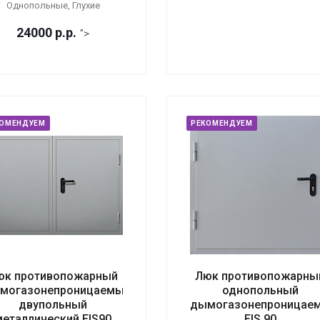
Однопольные, Глухие
24000
р.
р.
">
КОМЕНДУЕМ
РЕКОМЕНДУЕМ
юк противопожарный
Люк противопожарны
могазонепроницаемый
однопольный
двупольный
дымогазонепроницае
металлический EIS90
EIS 90