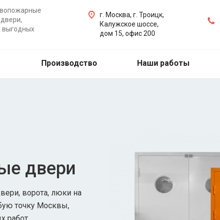
ивопожарные
г. Москва, г. Троицк,
двери,
Калужское шоссе,
а выгодных
дом 15, офис 200
Производство
Наши работы
ые двери
ери, ворота, люки на
бую точку Москвы,
х работ.