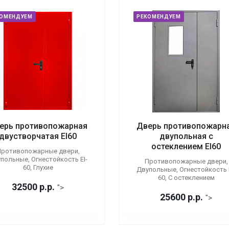
КОМЕНДУЕМ
РЕКОМЕНДУЕМ
ерь противопожарная
Дверь противопожарн
двустворчатая EI60
двупольная с
остеклением EI60
ротивопожарные двери,
польные, Огнестойкость EI-
Противопожарные двери,
60, Глухие
Двупольные, Огнестойкость E
60, С остеклением
32500
р.
р.
">
25600
р.
р.
">