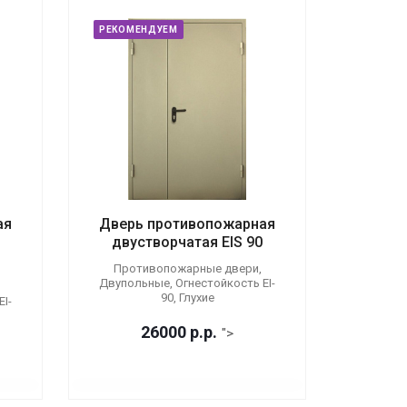
РЕКОМЕНДУЕМ
ая
Дверь противопожарная
двустворчатая EIS 90
Противопожарные двери,
Двупольные, Огнестойкость EI-
90, Глухие
I-
26000
р.
р.
">