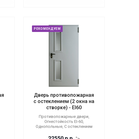
РЕКОМЕНДУЕМ
ая
Дверь противопожарная
с остеклением (2 окна на
створке) - EI60
Противопожарные двери,
Огнестойкость EI-60,
Однопольные, С остеклением
22550
р.
р.
">