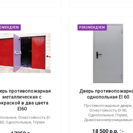
КОМЕНДУЕМ
РЕКОМЕНДУЕМ
ерь противопожарная
Дверь противопожарн
металлическая с
однопольная EI 60
окраской в два цвета
Противопожарные двери,
EI60
Огнестойкость EI-90,
Однопольные, Глухие,
польные, Огнестойкость EI-
Дымогазонепроницаемые
60, Однопольные, Глухие
18 500
р.
р.
">