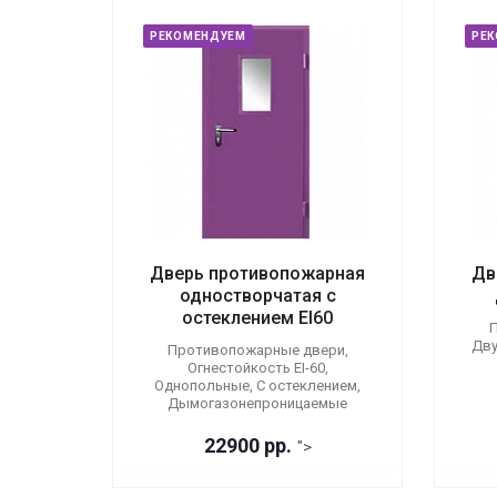
РЕКОМЕНДУЕМ
РЕ
Дверь противопожарная
Дв
одностворчатая с
остеклением EI60
П
Дву
Противопожарные двери,
Огнестойкость EI-60,
Однопольные, С остеклением,
Дымогазонепроницаемые
22900 р
р.
">