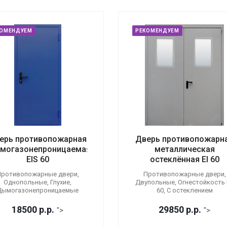
КОМЕНДУЕМ
РЕКОМЕНДУЕМ
ерь противопожарная
Дверь противопожарн
могазонепроницаемая
металлическая
EIS 60
остеклённая EI 60
ротивопожарные двери,
Противопожарные двери,
Однопольные, Глухие,
Двупольные, Огнестойкость E
Дымогазонепроницаемые
60, С остеклением
18500
р.
р.
29850
р.
р.
">
">