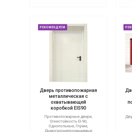
РЕКОМЕНДУЕМ
РЕ
Дверь противопожарная
Дв
металлическая с
охватывающей
п
коробкой EIS90
Противопожарные двери,
Дву
Огнестойкость EI-90,
Однопольные, Глухие,
Дымогазонепроницаемые