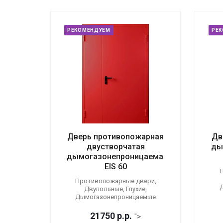
РЕКОМЕНДУЕМ
РЕ
Дверь противопожарная
Дв
двустворчатая
ды
дымогазонепроницаемая
EIS 60
П
Противопожарные двери,
Двупольные, Глухие,
Дымогазонепроницаемые
21750
р.
р.
">