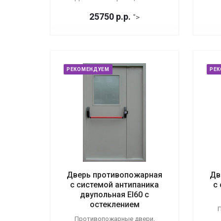
25750
р.
р.
">
РЕКОМЕНДУЕМ
РЕ
Дверь противопожарная
Дв
с системой антипаника
с
двупольная EI60 с
остеклением
П
Противопожарные двери,