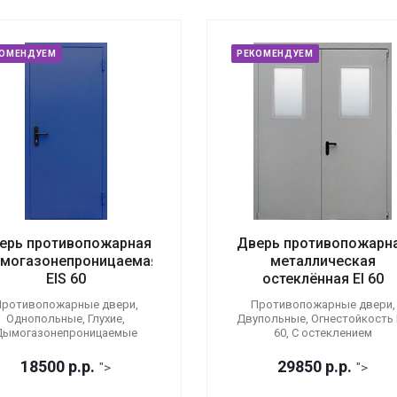
КОМЕНДУЕМ
РЕКОМЕНДУЕМ
ерь противопожарная
Дверь противопожарн
могазонепроницаемая
металлическая
EIS 60
остеклённая EI 60
ротивопожарные двери,
Противопожарные двери,
Однопольные, Глухие,
Двупольные, Огнестойкость E
Дымогазонепроницаемые
60, С остеклением
18500
р.
р.
29850
р.
р.
">
">