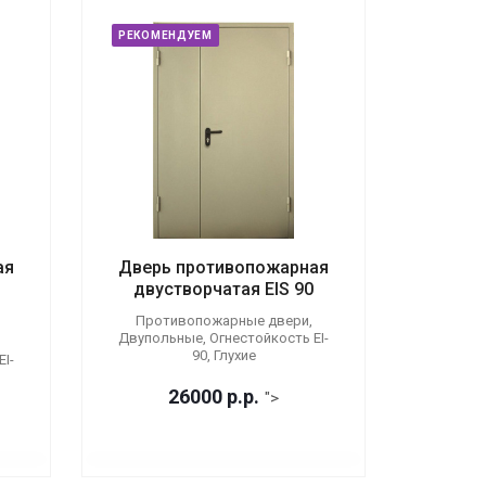
РЕКОМЕНДУЕМ
ая
Дверь противопожарная
двустворчатая EIS 90
Противопожарные двери,
Двупольные, Огнестойкость EI-
90, Глухие
I-
26000
р.
р.
">