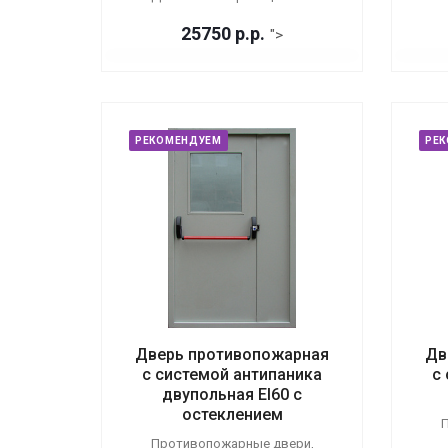
25750
р.
р.
">
РЕКОМЕНДУЕМ
РЕ
Дверь противопожарная
Дв
с системой антипаника
с
двупольная EI60 с
остеклением
П
Противопожарные двери,