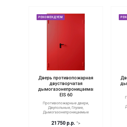
РЕКОМЕНДУЕМ
РЕ
Дверь противопожарная
Дв
двустворчатая
ды
дымогазонепроницаемая
EIS 60
П
Противопожарные двери,
Двупольные, Глухие,
Дымогазонепроницаемые
21750
р.
р.
">