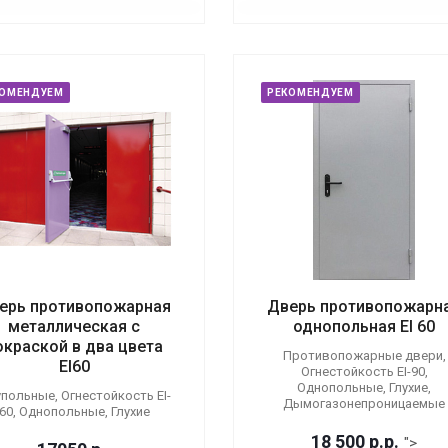
КОМЕНДУЕМ
РЕКОМЕНДУЕМ
ерь противопожарная
Дверь противопожарн
металлическая с
однопольная EI 60
окраской в два цвета
Противопожарные двери,
EI60
Огнестойкость EI-90,
Однопольные, Глухие,
польные, Огнестойкость EI-
Дымогазонепроницаемые
60, Однопольные, Глухие
18 500
р.
р.
">