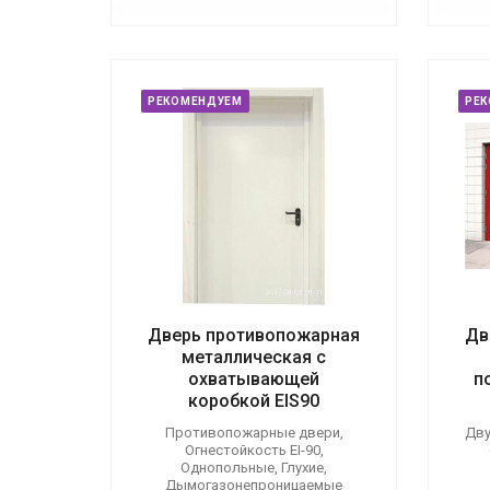
РЕКОМЕНДУЕМ
РЕ
Дверь противопожарная
Дв
металлическая с
охватывающей
п
коробкой EIS90
Противопожарные двери,
Дву
Огнестойкость EI-90,
Однопольные, Глухие,
Дымогазонепроницаемые