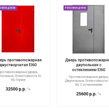
КОМЕНДУЕМ
РЕКОМЕНДУЕМ
ерь противопожарная
Дверь противопожарн
двустворчатая EI60
двупольная с
остеклением EI60
ротивопожарные двери,
польные, Огнестойкость EI-
Противопожарные двери,
60, Глухие
Двупольные, Огнестойкость E
60, С остеклением
32500
р.
р.
">
25600
р.
р.
">