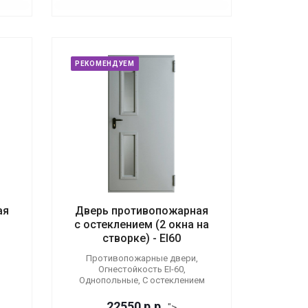
РЕКОМЕНДУЕМ
ая
Дверь противопожарная
с остеклением (2 окна на
створке) - EI60
Противопожарные двери,
Огнестойкость EI-60,
Однопольные, С остеклением
22550
р.
р.
">