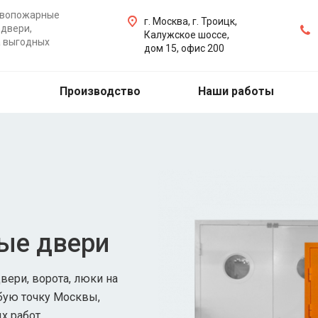
ивопожарные
г. Москва, г. Троицк,
двери,
Калужское шоссе,
а выгодных
дом 15, офис 200
Производство
Наши работы
ые двери
ери, ворота, люки на
бую точку Москвы,
х работ.