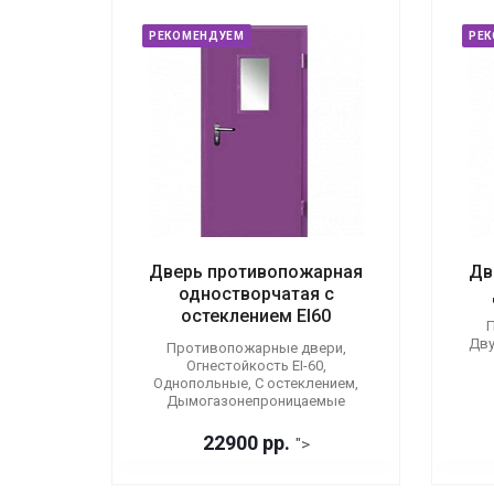
РЕКОМЕНДУЕМ
РЕ
Дверь противопожарная
Дв
одностворчатая с
остеклением EI60
П
Дву
Противопожарные двери,
Огнестойкость EI-60,
Однопольные, С остеклением,
Дымогазонепроницаемые
22900 р
р.
">