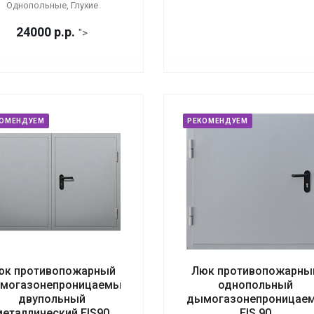
Однопольные, Глухие
24000
р.
р.
">
КОМЕНДУЕМ
РЕКОМЕНДУЕМ
юк противопожарный
Люк противопожарны
могазонепроницаемый
однопольный
двупольный
дымогазонепроницае
металлический EIS90
EIS 90