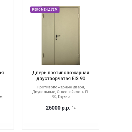
РЕКОМЕНДУЕМ
ая
Дверь противопожарная
двустворчатая EIS 90
Противопожарные двери,
Двупольные, Огнестойкость EI-
90, Глухие
I-
26000
р.
р.
">