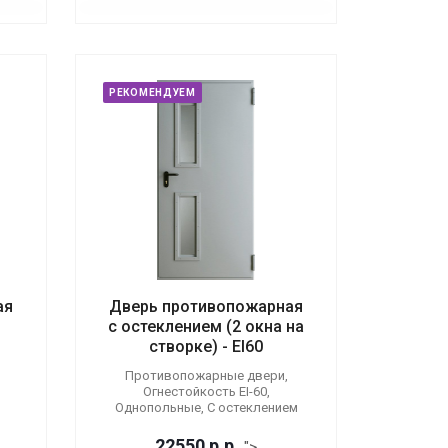
РЕКОМЕНДУЕМ
ая
Дверь противопожарная
с остеклением (2 окна на
створке) - EI60
Противопожарные двери,
Огнестойкость EI-60,
Однопольные, С остеклением
22550
р.
р.
">