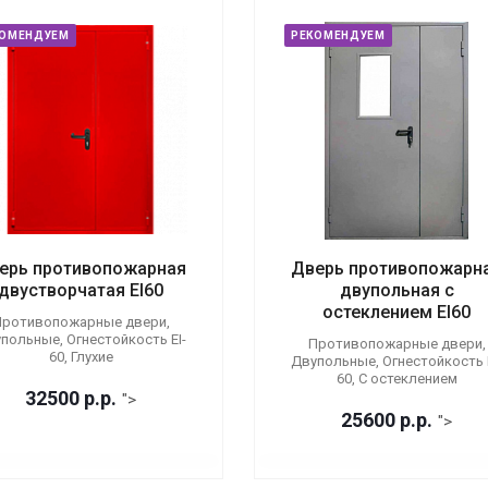
КОМЕНДУЕМ
РЕКОМЕНДУЕМ
ерь противопожарная
Дверь противопожарн
двустворчатая EI60
двупольная с
остеклением EI60
ротивопожарные двери,
польные, Огнестойкость EI-
Противопожарные двери,
60, Глухие
Двупольные, Огнестойкость E
60, С остеклением
32500
р.
р.
">
25600
р.
р.
">