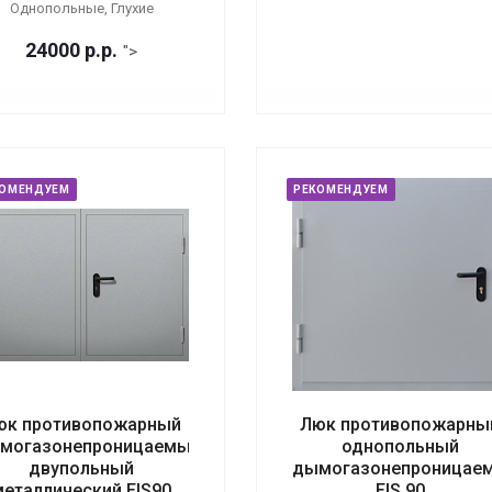
Однопольные, Глухие
24000
р.
р.
">
КОМЕНДУЕМ
РЕКОМЕНДУЕМ
юк противопожарный
Люк противопожарны
могазонепроницаемый
однопольный
двупольный
дымогазонепроницае
металлический EIS90
EIS 90