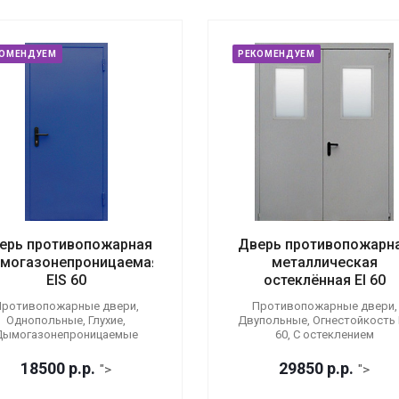
КОМЕНДУЕМ
РЕКОМЕНДУЕМ
ерь противопожарная
Дверь противопожарн
могазонепроницаемая
металлическая
EIS 60
остеклённая EI 60
ротивопожарные двери,
Противопожарные двери,
Однопольные, Глухие,
Двупольные, Огнестойкость E
Дымогазонепроницаемые
60, С остеклением
18500
р.
р.
29850
р.
р.
">
">