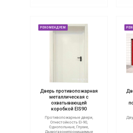
РЕКОМЕНДУЕМ
РЕ
Дверь противопожарная
Дв
металлическая с
охватывающей
п
коробкой EIS90
Противопожарные двери,
Дву
Огнестойкость EI-90,
Однопольные, Глухие,
Дымогазонепроницаемые