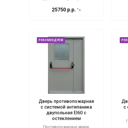
25750
р.
р.
">
РЕКОМЕНДУЕМ
РЕ
Дверь противопожарная
Дв
с системой антипаника
с
двупольная EI60 с
остеклением
П
Противопожарные двери,