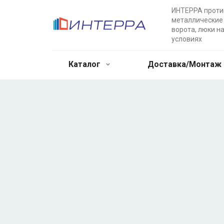
ИНТЕРРА прот
металлические 
ворота, люки н
условиях
Каталог
Доставка/Монтаж
Двупольные
противопожарн
Противопожарные металлические дв
выгодных условиях. Доставка в лю
возможность заказа дополнительны