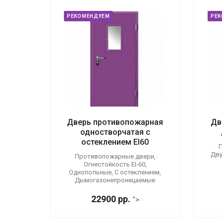
РЕКОМЕНДУЕМ
РЕ
Дверь противопожарная
Дв
одностворчатая с
остеклением EI60
П
Дву
Противопожарные двери,
Огнестойкость EI-60,
Однопольные, С остеклением,
Дымогазонепроницаемые
22900 р
р.
">