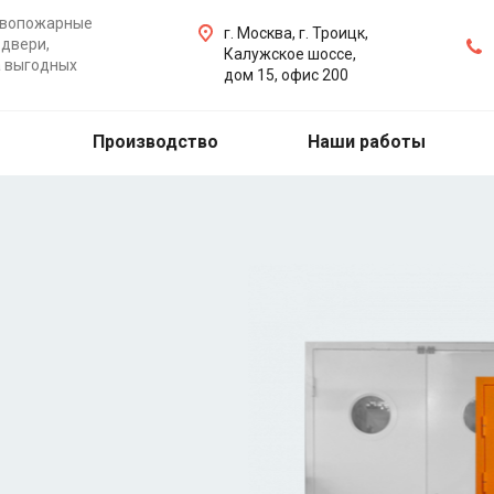
ивопожарные
г. Москва, г. Троицк,
двери,
Калужское шоссе,
а выгодных
дом 15, офис 200
Производство
Наши работы
ые двери
ери, ворота, люки на
бую точку Москвы,
х работ.