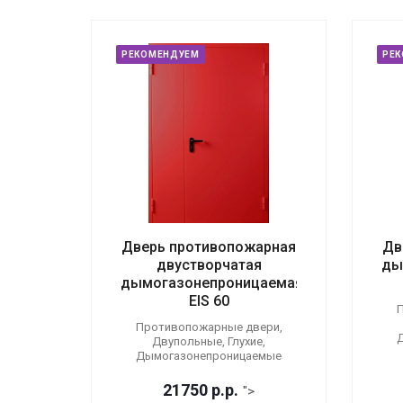
РЕКОМЕНДУЕМ
РЕ
Дверь противопожарная
Дв
двустворчатая
ды
дымогазонепроницаемая
EIS 60
П
Противопожарные двери,
Двупольные, Глухие,
Дымогазонепроницаемые
21750
р.
р.
">