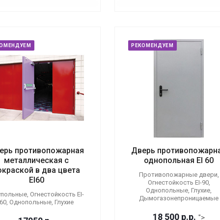
КОМЕНДУЕМ
РЕКОМЕНДУЕМ
ерь противопожарная
Дверь противопожарн
металлическая с
однопольная EI 60
окраской в два цвета
Противопожарные двери,
EI60
Огнестойкость EI-90,
Однопольные, Глухие,
польные, Огнестойкость EI-
Дымогазонепроницаемые
60, Однопольные, Глухие
18 500
р.
р.
">