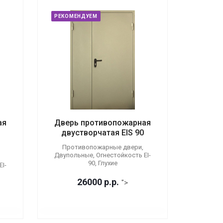
РЕКОМЕНДУЕМ
ая
Дверь противопожарная
двустворчатая EIS 90
Противопожарные двери,
Двупольные, Огнестойкость EI-
90, Глухие
I-
26000
р.
р.
">