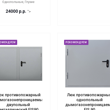
Однопольные, Глухие
24000
р.
р.
">
КОМЕНДУЕМ
РЕКОМЕНДУЕМ
юк противопожарный
Люк противопожарны
могазонепроницаемый
однопольный
двупольный
дымогазонепроницае
металлический EIS90
EIS 90