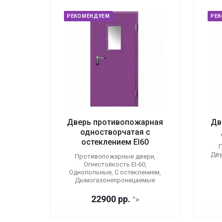
РЕКОМЕНДУЕМ
РЕ
Дверь противопожарная
Дв
одностворчатая с
остеклением EI60
П
Дву
Противопожарные двери,
Огнестойкость EI-60,
Однопольные, С остеклением,
Дымогазонепроницаемые
22900 р
р.
">