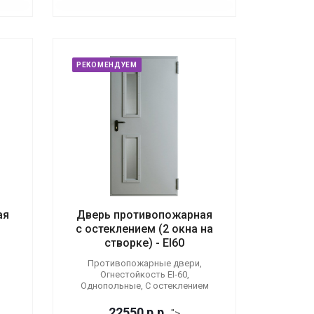
РЕКОМЕНДУЕМ
ая
Дверь противопожарная
с остеклением (2 окна на
створке) - EI60
Противопожарные двери,
Огнестойкость EI-60,
Однопольные, С остеклением
22550
р.
р.
">