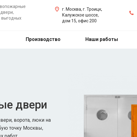
ивопожарные
г. Москва, г. Троицк,
двери,
Калужское шоссе,
а выгодных
дом 15, офис 200
Производство
Наши работы
ые двери
ери, ворота, люки на
бую точку Москвы,
х работ.