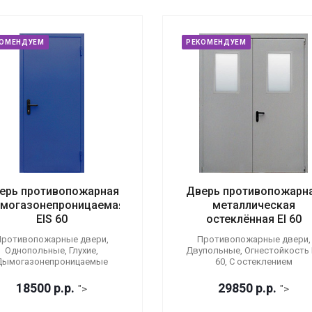
КОМЕНДУЕМ
РЕКОМЕНДУЕМ
ерь противопожарная
Дверь противопожарн
могазонепроницаемая
металлическая
EIS 60
остеклённая EI 60
ротивопожарные двери,
Противопожарные двери,
Однопольные, Глухие,
Двупольные, Огнестойкость E
Дымогазонепроницаемые
60, С остеклением
18500
р.
р.
29850
р.
р.
">
">