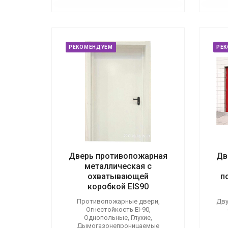
РЕКОМЕНДУЕМ
РЕ
Дверь противопожарная
Дв
металлическая с
охватывающей
п
коробкой EIS90
Противопожарные двери,
Дву
Огнестойкость EI-90,
Однопольные, Глухие,
Дымогазонепроницаемые