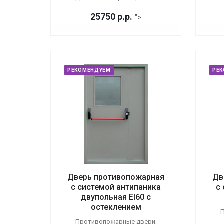
25750
р.
р.
">
РЕКОМЕНДУЕМ
РЕ
Дверь противопожарная
Дв
с системой антипаника
с
двупольная EI60 с
остеклением
П
Противопожарные двери,