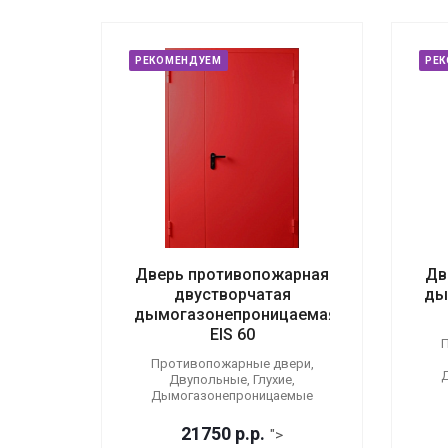
РЕКОМЕНДУЕМ
РЕ
Дверь противопожарная
Дв
двустворчатая
ды
дымогазонепроницаемая
EIS 60
П
Противопожарные двери,
Двупольные, Глухие,
Дымогазонепроницаемые
21750
р.
р.
">