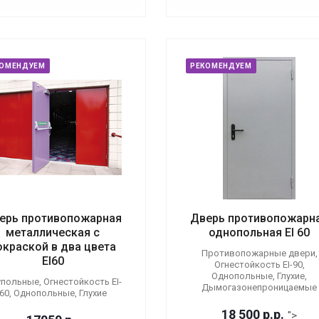
КОМЕНДУЕМ
РЕКОМЕНДУЕМ
ерь противопожарная
Дверь противопожарн
металлическая с
однопольная EI 60
окраской в два цвета
Противопожарные двери,
EI60
Огнестойкость EI-90,
Однопольные, Глухие,
польные, Огнестойкость EI-
Дымогазонепроницаемые
60, Однопольные, Глухие
18 500
р.
р.
">