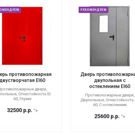
КОМЕНДУЕМ
РЕКОМЕНДУЕМ
ерь противопожарная
Дверь противопожарн
двустворчатая EI60
двупольная с
остеклением EI60
ротивопожарные двери,
польные, Огнестойкость EI-
Противопожарные двери,
60, Глухие
Двупольные, Огнестойкость E
60, С остеклением
32500
р.
р.
">
25600
р.
р.
">